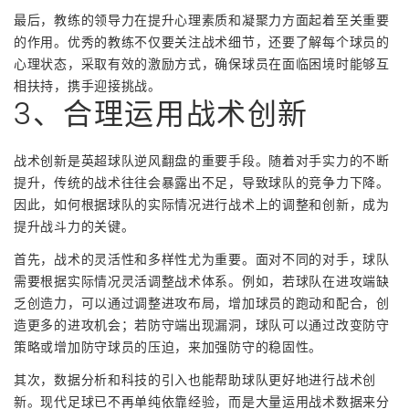
最后，教练的领导力在提升心理素质和凝聚力方面起着至关重要
的作用。优秀的教练不仅要关注战术细节，还要了解每个球员的
心理状态，采取有效的激励方式，确保球员在面临困境时能够互
相扶持，携手迎接挑战。
3、合理运用战术创新
战术创新是英超球队逆风翻盘的重要手段。随着对手实力的不断
提升，传统的战术往往会暴露出不足，导致球队的竞争力下降。
因此，如何根据球队的实际情况进行战术上的调整和创新，成为
提升战斗力的关键。
首先，战术的灵活性和多样性尤为重要。面对不同的对手，球队
需要根据实际情况灵活调整战术体系。例如，若球队在进攻端缺
乏创造力，可以通过调整进攻布局，增加球员的跑动和配合，创
造更多的进攻机会；若防守端出现漏洞，球队可以通过改变防守
策略或增加防守球员的压迫，来加强防守的稳固性。
其次，数据分析和科技的引入也能帮助球队更好地进行战术创
新。现代足球已不再单纯依靠经验，而是大量运用战术数据来分