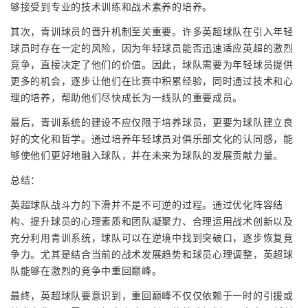
够接受到专业的技术训练和战术素养的培养。
其次，青训球员的晋升机制至关重要。许多英超球队在引入年轻
球员时存在一定的风险，因为年轻球员能否迅速适应英超的激烈
竞争，直接决定了他们的价值。因此，球队需要为年轻球员提供
更多的机会，逐步让他们在比赛中积累经验，同时通过技术和心
理的培养，帮助他们尽快成长为一线队的重要成员。
最后，青训系统的建设不应仅限于培养球员，更要为球队建立良
好的文化和哲学。通过培养年轻球员对俱乐部文化的认同感，能
够使他们更好地融入球队，并在未来为球队的发展贡献力量。
总结：
英超球队战斗力的下滑并不是不可逆的过程。通过优化阵容结
构、提升球员的心理素质和团队凝聚力、合理运用战术创新以及
充分利用青训系统，球队可以在逆境中找到突破口，逐步恢复竞
争力。尤其是结合当前的战术发展趋势和球员心理调整，英超球
队能够在激烈的竞争中重回巅峰。
最终，英超球队要意识到，重回巅峰不仅仅依赖于一时的引援或