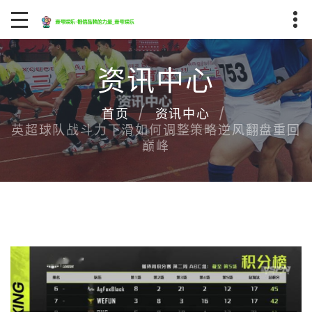
资讯中心
首页
资讯中心
英超球队战斗力下滑如何调整策略逆风翻盘重回
巅峰