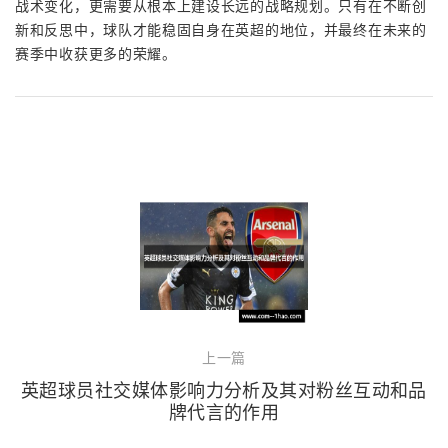
战术变化，更需要从根本上建设长远的战略规划。只有在不断创
新和反思中，球队才能稳固自身在英超的地位，并最终在未来的
赛季中收获更多的荣耀。
上一篇
英超球员社交媒体影响力分析及其对粉丝互动和品
牌代言的作用