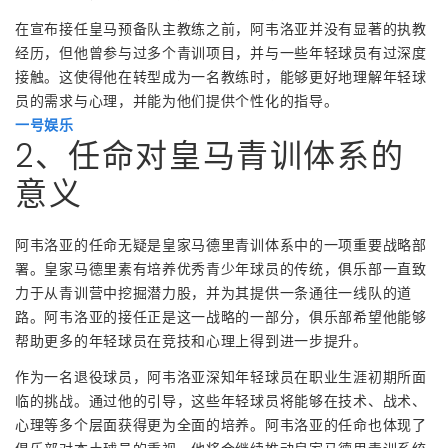
在宣布接任皇马预备队主教练之前，阿韦洛亚并没有显著的执教
经历，但他曾参与过多个青训项目，并与一些年轻球员有过深度
接触。这使得他在转型成为一名教练时，能够更好地理解年轻球
员的需求与心理，并能为他们提供个性化的指导。
一号娱乐
2、任命对皇马青训体系的
意义
阿韦洛亚的任命无疑是皇家马德里青训体系中的一项重要战略部
署。皇家马德里素有培养优秀青少年球员的传统，俱乐部一直致
力于从青训营中挖掘潜力股，并为其提供一条通往一线队的道
路。阿韦洛亚的接任正是这一战略的一部分，俱乐部希望他能够
帮助更多的年轻球员在竞技和心理上得到进一步提升。
作为一名退役球员，阿韦洛亚深知年轻球员在职业生涯初期所面
临的挑战。通过他的引导，这些年轻球员将能够在技术、战术、
心理等多个层面获得更为全面的培养。阿韦洛亚的任命也体现了