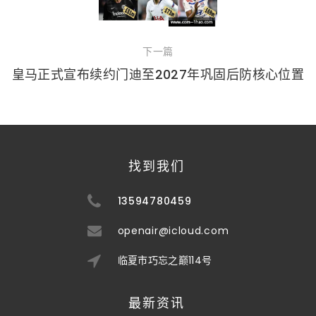
下一篇
皇马正式宣布续约门迪至2027年巩固后防核心位置
找到我们
13594780459
openair@icloud.com
临夏市巧忘之巅114号
最新资讯