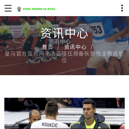
资讯中心
首页
资讯中心
皇马官方宣布阿韦洛亚接任预备队新任主教练职
位