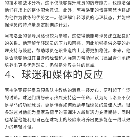
的技术和战术分析，这不仅能够提升球员的防守能力，也能增强
他们在场上的整体配合意识。此外，阿韦洛亚的情感智慧也将成
为他作为教练的优势之一。他理解年轻球员的心理状态，并能根
据球员的特点量身定制训练计划。
阿韦洛亚的领导风格也较为亲和，这使得他能与球员建立起良好
的关系。他理解年轻球员的压力和困惑，因此能够提供必要的心
理支持与鼓励，帮助球员在职业道路上走得更加稳健。未来，他
是否能够通过其自身的经验和人际魅力帮助皇家马德里青训系统
培养出更多优秀球员，仍然是外界关注的焦点。
4、球迷和媒体的反应
阿韦洛亚接任皇马预备队主教练的消息一经发布，便引起了广泛
的讨论。球迷们纷纷表示热烈支持这一任命，认为阿韦洛亚不仅
是皇马的功勋球员，更是懂得如何激励年轻球员的最佳人选。很
多球迷对他能为皇家马德里的青训注入新鲜活力充满期待，同时
也希望他能利用自己在球场上的经验来培养出更多能在一线队效
力的年轻才俊。