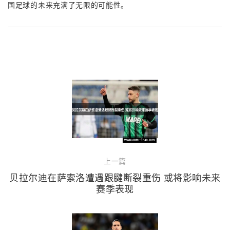
国足球的未来充满了无限的可能性。
上一篇
贝拉尔迪在萨索洛遭遇跟腱断裂重伤 或将影响未来
赛季表现