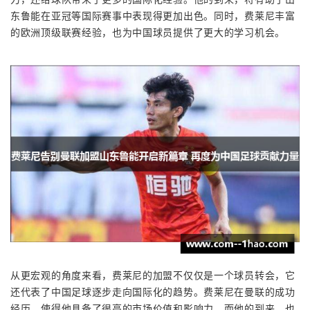
东鲁能在亚冠等国际赛事中表现得更加出色。同时，费莱尼丰富
的欧洲顶级联赛经验，也为中国球员提供了更大的学习机会。
从更宏观的角度来看，费莱尼的加盟不仅仅是一个球员转会，它
还代表了中国足球逐步走向国际化的趋势。费莱尼在曼联的成功
经历，使得他具备了很高的市场价值和影响力，而他的到来，也