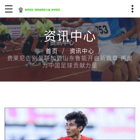
资讯中心
首页
资讯中心
费莱尼告别曼联加盟山东鲁能开启新篇章 再度
为中国足球贡献力量