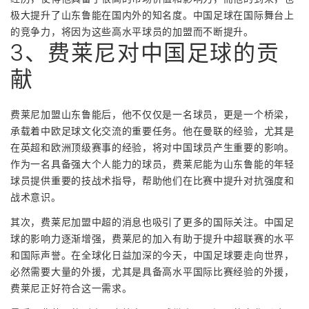
极大提升了山东鲁能在国内外的知名度。中国足球在国际舞台上
的竞争力，将因为这些高水平球员的加盟而不断提升。
3、费莱尼对中国足球的贡
献
费莱尼加盟山东鲁能后，他不仅仅是一名球员，更是一个桥梁，
承载着中欧足球文化交流的重要任务。他在曼联的经验，尤其是
在英超和欧洲顶级赛事的经验，将对中国球员产生重要的影响。
作为一名具备强大个人能力的球员，费莱尼能为山东鲁能的年轻
球员提供重要的技战术指导，帮助他们在比赛中提升对抗强度和
战术意识。
其次，费莱尼加盟中超的消息也吸引了更多的国际关注。中国足
球的影响力逐渐增强，费莱尼的加入有助于提升中超联赛的水平
和国际声誉。在全球化日益加深的今天，中国足球要走向世界，
必然需要大量的外援，尤其是具备高水平国际比赛经验的外援，
费莱尼正好符合这一需求。