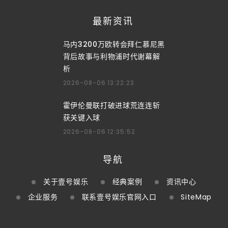
最新资讯
马内3200万欧转会拜仁慕尼黑
背后故事与利物浦时代谢幕解
析
2026-08-06 13:22:23
霍伊伦曼联打破进球荒连连斩
获关键入球
2026-08-06 12:35:52
导航
关于壹号娱乐
经典案例
资讯中心
企业服务
联系壹号娱乐官网入口
SiteMap