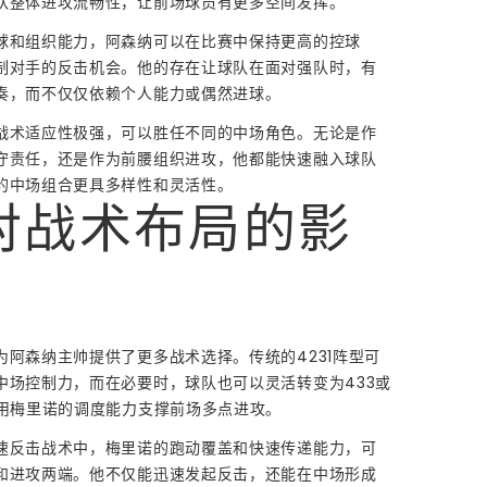
队整体进攻流畅性，让前场球员有更多空间发挥。
球和组织能力，阿森纳可以在比赛中保持更高的控球
制对手的反击机会。他的存在让球队在面对强队时，有
奏，而不仅仅依赖个人能力或偶然进球。
战术适应性极强，可以胜任不同的中场角色。无论是作
守责任，还是作为前腰组织进攻，他都能快速融入球队
的中场组合更具多样性和灵活性。
对战术布局的影
为阿森纳主帅提供了更多战术选择。传统的4231阵型可
中场控制力，而在必要时，球队也可以灵活转变为433或
利用梅里诺的调度能力支撑前场多点进攻。
速反击战术中，梅里诺的跑动覆盖和快速传递能力，可
和进攻两端。他不仅能迅速发起反击，还能在中场形成