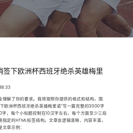
哨签下欧洲杯西班牙绝杀英雄梅里
38:33
全理解了你的要求。我将按照你提供的格式和结构，围
下欧洲杯西班牙绝杀英雄梅里诺”写一篇完整的3000字
00字，每个小标题控制在10汉字左右，每个方面至少三段
用指定的HTML标签结构。文章会逻辑清晰、内容丰富，
是文章示例：