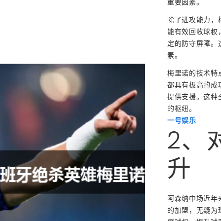
重要因素。
除了进攻能力，
能有效回收球权
定的防守屏障。
素。
梅里诺的技术特
都具有极高的成
提供支援。这种
的枢纽。
一号娱乐
2、
升
阿森纳中场近年
的加盟，无疑为