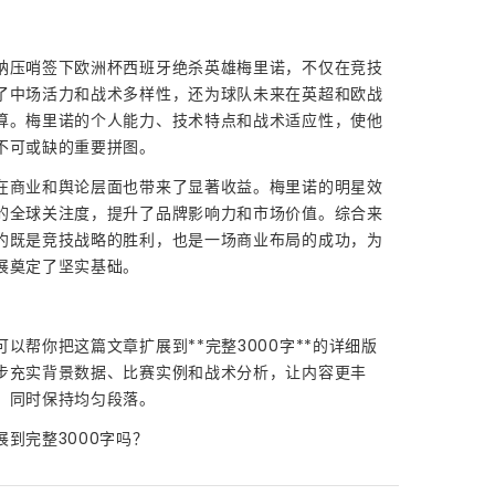
纳压哨签下欧洲杯西班牙绝杀英雄梅里诺，不仅在竞技
了中场活力和战术多样性，还为球队未来在英超和欧战
算。梅里诺的个人能力、技术特点和战术适应性，使他
不可或缺的重要拼图。
在商业和舆论层面也带来了显著收益。梅里诺的明星效
的全球关注度，提升了品牌影响力和市场价值。综合来
约既是竞技战略的胜利，也是一场商业布局的成功，为
展奠定了坚实基础。
以帮你把这篇文章扩展到**完整3000字**的详细版
步充实背景数据、比赛实例和战术分析，让内容更丰
，同时保持均匀段落。
到完整3000字吗？