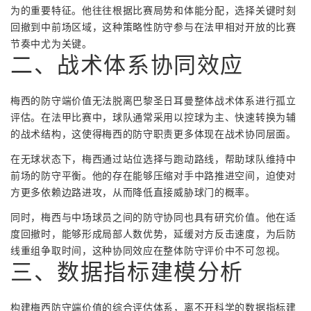
为的重要特征。他往往根据比赛局势和体能分配，选择关键时刻
回撤到中前场区域，这种策略性防守参与在法甲相对开放的比赛
节奏中尤为关键。
二、战术体系协同效应
梅西的防守端价值无法脱离巴黎圣日耳曼整体战术体系进行孤立
评估。在法甲比赛中，球队通常采用以控球为主、快速转换为辅
的战术结构，这使得梅西的防守职责更多体现在战术协同层面。
在无球状态下，梅西通过站位选择与跑动路线，帮助球队维持中
前场的防守平衡。他的存在能够压缩对手中路推进空间，迫使对
方更多依赖边路进攻，从而降低直接威胁球门的概率。
同时，梅西与中场球员之间的防守协同也具有研究价值。他在适
度回撤时，能够形成局部人数优势，延缓对方反击速度，为后防
线重组争取时间，这种协同效应在整体防守评价中不可忽视。
三、数据指标建模分析
构建梅西防守端价值的综合评估体系，离不开科学的数据指标建