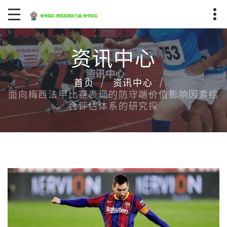
资讯中心
首页
资讯中心
面向梅西法甲比赛表现的防守端价值影响因素综
合评估体系的研究探