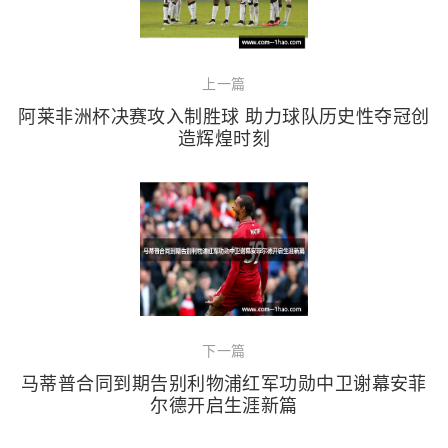
上一篇
阿莱非洲杯决赛攻入制胜球 助力球队历史性夺冠创
造辉煌时刻
下一篇
马蒂普合同到期告别利物浦红军功勋中卫谢幕安菲
尔德开启生涯新篇