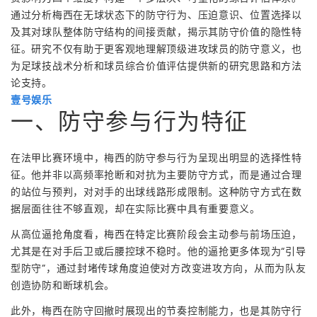
通过分析梅西在无球状态下的防守行为、压迫意识、位置选择以
及其对球队整体防守结构的间接贡献，揭示其防守价值的隐性特
征。研究不仅有助于更客观地理解顶级进攻球员的防守意义，也
为足球技战术分析和球员综合价值评估提供新的研究思路和方法
论支持。
壹号娱乐
一、防守参与行为特征
在法甲比赛环境中，梅西的防守参与行为呈现出明显的选择性特
征。他并非以高频率抢断和对抗为主要防守方式，而是通过合理
的站位与预判，对对手的出球线路形成限制。这种防守方式在数
据层面往往不够直观，却在实际比赛中具有重要意义。
从高位逼抢角度看，梅西在特定比赛阶段会主动参与前场压迫，
尤其是在对手后卫或后腰控球不稳时。他的逼抢更多体现为“引导
型防守”，通过封堵传球角度迫使对方改变进攻方向，从而为队友
创造协防和断球机会。
此外，梅西在防守回撤时展现出的节奏控制能力，也是其防守行