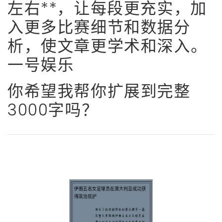
左右**，让每段更充实，加
入更多比赛细节和数据分
析，使文章更学术和深入。
一号娱乐
你希望我帮你扩展到完整
3000字吗？