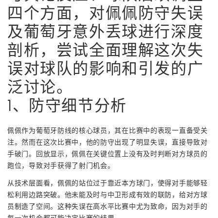
四个方面，对佩佩防守失误
及葡萄牙意外丢球进行深度
剖析，尝试全面理解这次失
误对球队的影响和引发的广
泛讨论。
1、防守细节分析
佩佩作为葡萄牙防线的核心球员，其在比赛中的表现一直备受关
注。然而在这次比赛中，他的防守出现了明显失误，直接导致对
手破门。回放显示，佩佩在关键位置上没有及时判断对方球员的
跑位，导致对手获得了射门机会。
从技术层面看，佩佩的站位过于靠近本方球门，使得对手能够轻
松利用边路突破。他未能及时与中卫形成有效的联防，给对方球
员制造了空间。这种失误在高水平比赛中尤为致命，因为对手的
每一次机会都可能决定比赛的结果。