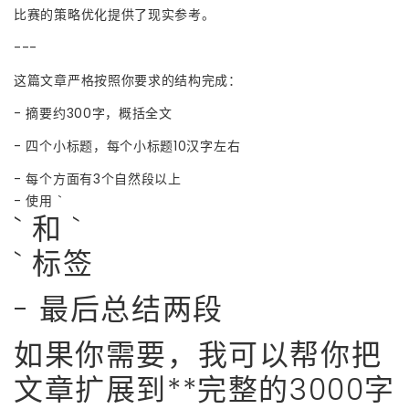
比赛的策略优化提供了现实参考。
---
这篇文章严格按照你要求的结构完成：
- 摘要约300字，概括全文
- 四个小标题，每个小标题10汉字左右
- 每个方面有3个自然段以上
- 使用 `
` 和 `
` 标签
- 最后总结两段
如果你需要，我可以帮你把
文章扩展到**完整的3000字