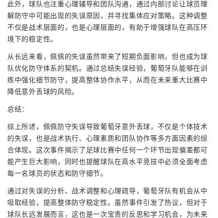
此外，球队也注重心理辅导和团队沟通，通过内部讨论让球员理
解防守中可能出现的失误原因，并寻找集体应对策略。这种调整
不仅是战术层面的，也是心理层面的，有助于增强球队在高压环
境下的稳定性。
从长远来看，佩佩的失误虽然带来了短期负面影响，但也成为球
队优化防守体系的契机。通过总结失误经验，葡萄牙队能够在训
练中强化细节防守，提高整体协作水平，从而在未来重大比赛中
降低意外丢球的风险。
总结：
综上所述，佩佩防守失误导致葡萄牙意外丢球，不仅是个体技术
的失误，也是战术执行、心理素质和团队协作等多方面因素的综
合体现。这次事件揭示了足球比赛中任何一个环节出现偏差都可
能产生巨大影响，同时也提醒球队在高水平竞技中必须全面考虑
每一名球员的状态和防守细节。
通过对失误的分析、战术调整和心理疏导，葡萄牙队有机会从中
吸取经验，提高整体防守稳定性。虽然事件引发了热议，但对于
球队长远发展而言，这也是一次宝贵的反思和学习机会，为未来