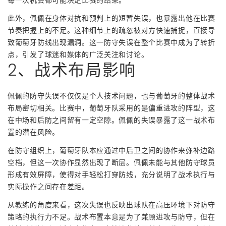
此外，佩佩在身体对抗和预判上的短暂失误，也暴露出他在比赛
节奏把握上的不足。这种细节上的疏忽被对方快速捕捉，直接导
致葡萄牙防线出现漏洞。这一防守失误在整个比赛中成为了转折
点，引发了球迷和媒体的广泛关注和讨论。
2、战术布局影响
佩佩的防守失误不仅仅是个人技术问题，也与葡萄牙的整体战术
布局密切相关。比赛中，葡萄牙队采用的是偏重进攻的阵型，这
在中场和后防之间留有一定空隙。佩佩的失误暴露了这一战术布
置的潜在风险。
在防守组织上，葡萄牙队本应通过中后卫之间的协作来弥补边路
空档，但这一次协作显然出现了断层。佩佩未能与其他防守球员
形成有效屏障，使得对手轻松打穿防线，充分说明了战术执行与
实际操作之间存在差距。
从教练的角度来看，这次失误也反映出球队在高压环境下对防守
策略的执行力不足。战术布置本意是为了兼顾进攻与防守，但在