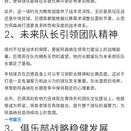
野，使得球队能够在关键比赛中更好地掌控局面。
此外，这一续约也为教练组提供了战术灵活性。无论是高位压迫
还是中场控球，厄德高都能根据比赛需求调整位置和节奏，从而
为阿森纳打造更具多样性和深度的战术体系。
2、未来队长引领团队精神
续约不仅是战术的保障，更是阿森纳在领导力建设上的战略部
署。厄德高在队内拥有天然的威望，他的长期留队为未来担任队
长奠定了基础。
年轻球员在厄德高身上可以学习到职业精神和比赛态度，这对于
打造一支有凝聚力和战斗力的球队至关重要。队长潜质的培养，
将帮助阿森纳在长期竞争中保持稳定的心理素质。
此外，厄德高的影响力还体现在赛场外的团队文化建设上。他能
够成为桥梁，将新老球员有效融合，提升整个球队的凝聚力，为
阿森纳创造持续向上的氛围。
一号娱乐
3、俱乐部战略稳健发展