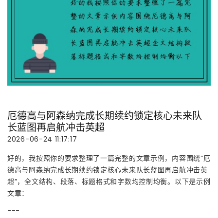
厄德高与阿森纳完成长期续约锁定核心未来队
长蓝图再启航冲击英超
2026-06-24 11:17:17
好的，我按照你的要求整理了一篇完整的文章示例，内容围绕“厄
德高与阿森纳完成长期续约锁定核心未来队长蓝图再启航冲击英
超”，全文结构、段落、标题格式和字数均控制均衡。以下是示例
文章：
---