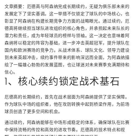
文章摘要：厄德高与阿森纳完成长期续约，无疑为俱乐部未来的
发展定下了坚实基调。这一举措不仅锁定了球队的中场核心，也
彰显了阿森纳在构建长期竞争力方面的战略眼光。通过续约，厄
德高将继续担当球队进攻组织的核心角色，并承担起未来队长的
潜力和责任，成为年轻球员的榜样与领袖。这一决定也意味着阿
森纳将以稳定的阵容为基础，进一步冲击英超冠军，提升球队在
国内和欧洲赛场的竞争力。从战术体系、球队文化、领导力建设
到未来英超冲击，续约事件带来的影响深远而全面，为阿森纳描
绘了一幅雄心勃勃的发展蓝图，也让球迷对未来赛季充满期待和
信心。
1、核心续约锁定战术基石
厄德高的长期续约，首先在战术层面为阿森纳提供了坚实保障。
作为球队中场的组织者，他在攻防转换中起到桥梁作用，为前场
球员创造了更多空间和机会。
通过续约，阿森纳能够在中场形成稳定的体系，确保球队在比赛
中保持流畅的传控和高效的进攻节奏。厄德高的技术特点和视