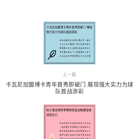
上一篇
卡瓦尼加盟博卡青年首秀即破门 展现强大实力为球
队首战添彩