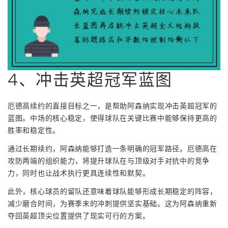
4、冲击英超冠军蓝图
厄德高续约的直接目标之一，是帮助阿森纳实现冲击英超冠军的
蓝图。中场的核心稳定，使得球队在关键比赛中能够保持更高的
胜率和稳定性。
通过长期续约，阿森纳能够打造一条明确的冠军路径。厄德高在
攻防两端的组织能力，将提升球队在与顶级对手对抗中的竞争
力，同时也让战术执行更具连续性和默契。
此外，核心球员的留队还意味着球队能够形成长期稳定的阵容，
减少磨合时间，为赛季末的冲刺提供坚实基础。这为阿森纳重新
夺回英超顶尖位置提供了现实可行的方案。