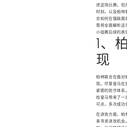
述这场比赛，包
时刻，以及柏林
合如何在强敌面
章将全面解析这
小组赛后续的表
1、
现
柏林联合在面对
现。尽管皇马在
紧密的防守体系
给皇马带来了一
可点，多次成功
在进攻方面，柏
来寻求进攻机会