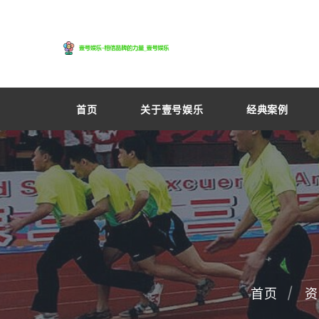
首页
关于壹号娱乐
经典案例
首页
资