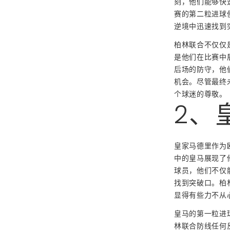
刻，他们能够快
赛的第二粒进球
逆境中迅速找到
柏林联合不仅仅
是他们在比赛中
后场的防守，他
机会。尽管最终
个球迷的尊敬。
2、
皇家马德里作为
中的皇马展现了
球员，他们不仅
找到突破口。柏
显得有些力不从
皇马的第一粒进
林联合防线任何