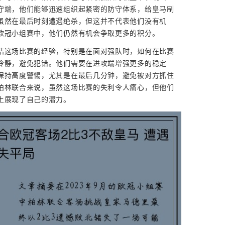
守端，他们能够迅速组织起紧密的防守体系，给皇马制
虽然在最后时刻遭遇绝杀，但这并不代表他们没有机
欧冠小组赛中，他们仍然有机会争取更多的积分。
结这场比赛的经验，特别是在面对强队时，如何在比赛
冷静，避免犯错。他们需要在进攻端增强更多的稳定
保持高度警惕，尤其是在最后几分钟，避免被对方抓住
柏林联合来说，虽然这场比赛的失利令人痛心，但他们
上展现了自己的潜力。