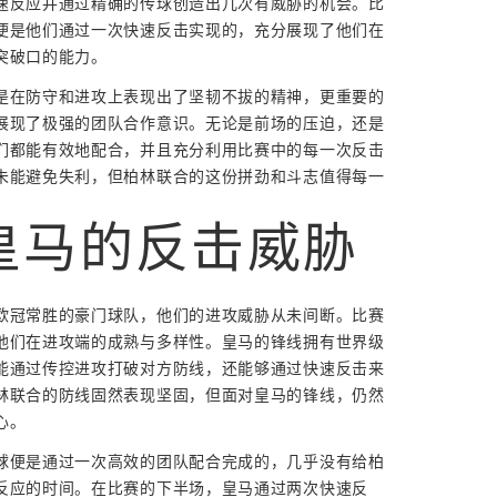
速反应并通过精确的传球创造出几次有威胁的机会。比
便是他们通过一次快速反击实现的，充分展现了他们在
突破口的能力。
是在防守和进攻上表现出了坚韧不拔的精神，更重要的
展现了极强的团队合作意识。无论是前场的压迫，还是
们都能有效地配合，并且充分利用比赛中的每一次反击
未能避免失利，但柏林联合的这份拼劲和斗志值得每一
皇马的反击威胁
欧冠常胜的豪门球队，他们的进攻威胁从未间断。比赛
他们在进攻端的成熟与多样性。皇马的锋线拥有世界级
能通过传控进攻打破对方防线，还能够通过快速反击来
林联合的防线固然表现坚固，但面对皇马的锋线，仍然
心。
球便是通过一次高效的团队配合完成的，几乎没有给柏
反应的时间。在比赛的下半场，皇马通过两次快速反