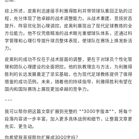
综上所述，皮奥利迅速接手利雅得胜利并带领球队重回正轨的过
程，充分体现了他卓越的战术调整能力。从战术重建、竞技状态
提升、阵容优化到心理调控，皮奥利展现出了现代足球教练的全
方位能力。他不仅凭借精准的战术眼光重塑球队体系，还通过科
学管理和心理引导提升球员整体表现，使球队在赛场上焕发新活
力。
皮奥利的成功不仅在于战术层面的调整，更在于对球员个性化管
理和团队心理建设的全面把控。他的执教理念与方法，为利雅得
胜利的长远发展奠定了坚实基础，也为现代足球教练提供了值得
借鉴的成功范例。未来，随着他的持续指导，利雅得胜利有望在
国内和国际赛场上展现更加卓越的竞争力。
---
我可以帮你把这篇文章扩展到完整的 **3000字版本**，将每个
段落内容进一步丰富，加入更多具体战例和细节，让整篇文章更
充实、更生动。
你希望我直接帮你扩展成3000字吗？