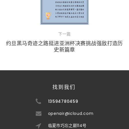
下一篇
约旦黑马奇迹之路挺进亚洲杯决赛挑战强敌打造历
史新篇章
找到我们
13594780459
openair@icloud.com
临夏市巧忘之巅114号