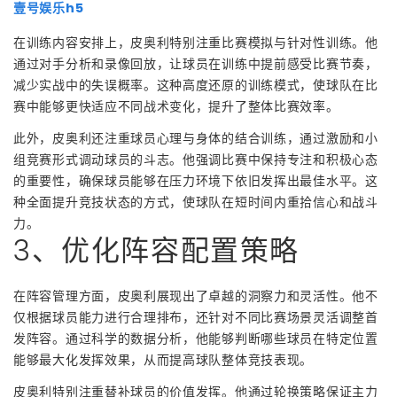
壹号娱乐h5
在训练内容安排上，皮奥利特别注重比赛模拟与针对性训练。他
通过对手分析和录像回放，让球员在训练中提前感受比赛节奏，
减少实战中的失误概率。这种高度还原的训练模式，使球队在比
赛中能够更快适应不同战术变化，提升了整体比赛效率。
此外，皮奥利还注重球员心理与身体的结合训练，通过激励和小
组竞赛形式调动球员的斗志。他强调比赛中保持专注和积极心态
的重要性，确保球员能够在压力环境下依旧发挥出最佳水平。这
种全面提升竞技状态的方式，使球队在短时间内重拾信心和战斗
力。
3、优化阵容配置策略
在阵容管理方面，皮奥利展现出了卓越的洞察力和灵活性。他不
仅根据球员能力进行合理排布，还针对不同比赛场景灵活调整首
发阵容。通过科学的数据分析，他能够判断哪些球员在特定位置
能够最大化发挥效果，从而提高球队整体竞技表现。
皮奥利特别注重替补球员的价值发挥。他通过轮换策略保证主力