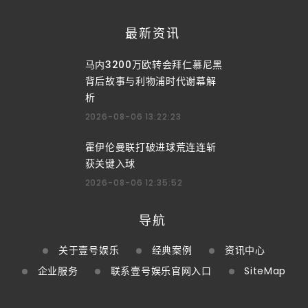
最新资讯
马内3200万欧转会拜仁慕尼黑
背后故事与利物浦时代谢幕解
析
2026-08-06 13:22:23
霍伊伦曼联打破进球荒连连斩
获关键入球
2026-08-06 12:35:52
导航
关于壹号娱乐
经典案例
资讯中心
企业服务
联系壹号娱乐官网入口
SiteMap