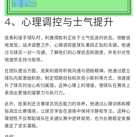
4、心理调控与士气提升
皮奥利接手球队时，利雅得胜利正处于士气低迷的状态。他敏锐
地发现，战术调整之外，心理调控是球队重回正轨的关键。他通
过与球员一对一沟通，了解他们的心理状态和困惑，并有针对性
地提供支持与指导。
在团队建设方面，皮奥利倡导积极沟通与团结精神。他通过建立
球队内部激励机制、制定短期目标和庆祝小胜利等方式，快速提
升了球员的信心和归属感。这种心理上的增强，使球队在赛场上
表现出更强的凝聚力与执行力。
此外，皮奥利还注重球员抗压能力的培养。他通过心理训练和模
拟高压比赛情境，让球员学会在逆境中保持冷静和专注。这种心
理韧性不仅帮助球队在关键比赛中逆转局势，也为长期稳定发展
奠定了坚实基础。
总结：