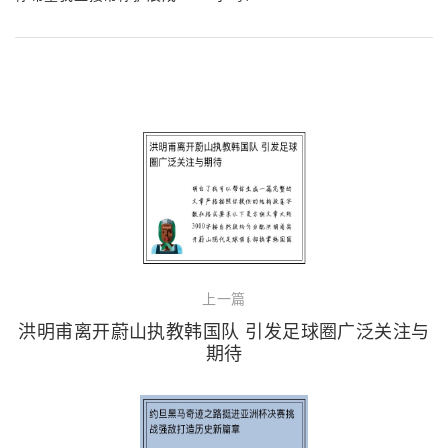
上一篇
洪明甫离开蔚山执教韩国队 引发足球圈广泛关注与
期待