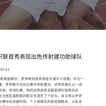
职联首秀表现出色传射建功助球队
:53:52
的美职联联赛中，罗伊斯的首秀表现可谓令人惊艳。作为一
援，罗伊斯不仅在比赛中传射建功，还带领球队以一场
到来。本场比赛，他的出色发挥无疑是球队取胜的关
也为他在美职联的职业生涯开了个好头。本文将从罗伊
比赛中的关键时刻、个人和球队的表现相结合、以及未