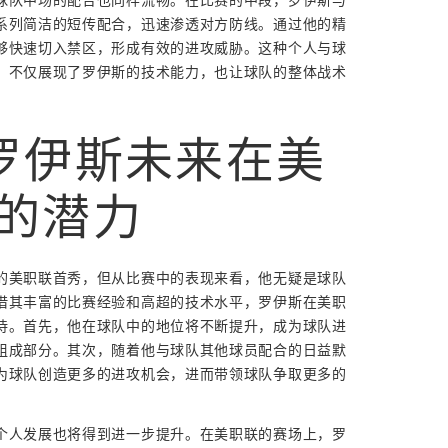
系列简洁的短传配合，迅速渗透对方防线。通过他的精
够快速切入禁区，形成有效的进攻威胁。这种个人与球
，不仅展现了罗伊斯的技术能力，也让球队的整体战术
罗伊斯未来在美
的潜力
的美职联首秀，但从比赛中的表现来看，他无疑是球队
借其丰富的比赛经验和高超的技术水平，罗伊斯在美职
待。首先，他在球队中的地位将不断提升，成为球队进
组成部分。其次，随着他与球队其他球员配合的日益默
为球队创造更多的进攻机会，进而带领球队争取更多的
个人发展也将得到进一步提升。在美职联的赛场上，罗