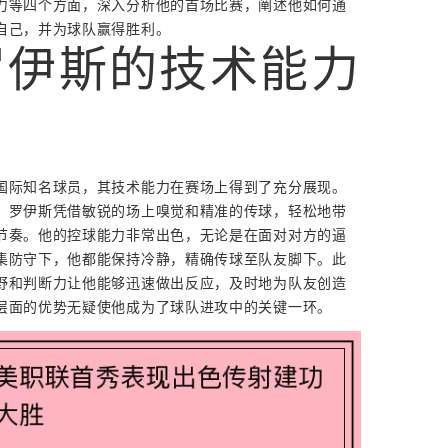
力等四个方面，深入分析他的首场比赛，阐述他如何通
自己，并为球队赢得胜利。
罗伊斯的技术能力
国际知名球员，其技术能力在赛场上得到了充分展现。
，罗伊斯凭借敏锐的场上嗅觉和精准的传球，轻松地带
节奏。他的控球能力非常出色，无论是在面对对方的逼
集防守下，他都能保持冷静，精确传球至队友脚下。此
野和判断力让他能够迅速做出反应，及时地为队友创造
层面的优势无疑使他成为了球队进攻中的关键一环。