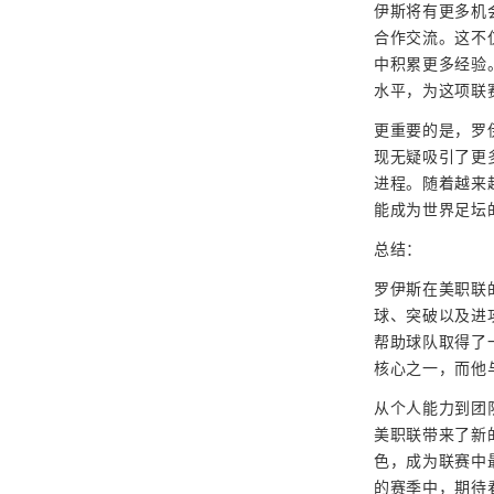
伊斯将有更多机
合作交流。这不
中积累更多经验
水平，为这项联
更重要的是，罗
现无疑吸引了更
进程。随着越来
能成为世界足坛
总结：
罗伊斯在美职联
球、突破以及进
帮助球队取得了
核心之一，而他
从个人能力到团
美职联带来了新
色，成为联赛中
的赛季中，期待