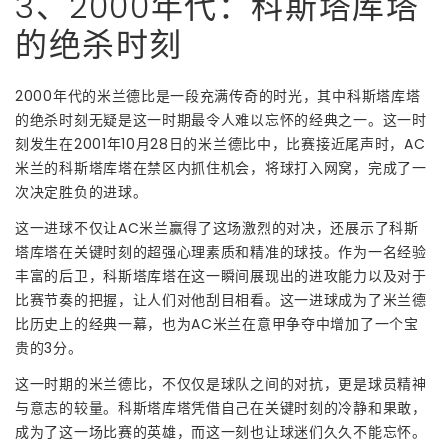
3、2000年代：科斯塔库塔
的绝杀时刻
2000年代的米兰德比是一段充满传奇的时光，其中科斯塔库塔
的绝杀时刻无疑是这一时期最令人难以忘怀的经典之一。这一时
刻发生在2001年10月28日的米兰德比中，比赛接近尾声时，AC
米兰的科斯塔库塔在禁区内抓住机会，将球打入网窝，完成了一
次决定胜负的进球。
这一进球不仅让AC米兰赢得了这场激烈的对决，还展示了科斯
塔库塔在关键时刻的超强心理素质和精准的球技。作为一名经验
丰富的后卫，科斯塔库塔在这一瞬间展现出的进攻能力以及对于
比赛节奏的把握，让人们对他刮目相看。这一进球成为了米兰德
比历史上的经典一幕，也为AC米兰在意甲争夺中增加了一个宝
贵的3分。
这一时期的米兰德比，不仅仅是球队之间的对抗，更是球员精神
与意志的较量。科斯塔库塔凭借自己在关键时刻的冷静和果敢，
成为了这一场比赛的英雄，而这一刻也让球迷们久久不能忘怀。