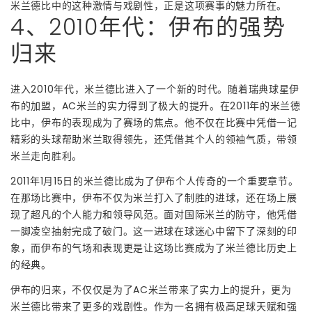
米兰德比中的这种激情与戏剧性，正是这项赛事的魅力所在。
4、2010年代：伊布的强势
归来
进入2010年代，米兰德比进入了一个新的时代。随着瑞典球星伊
布的加盟，AC米兰的实力得到了极大的提升。在2011年的米兰德
比中，伊布的表现成为了赛场的焦点。他不仅在比赛中凭借一记
精彩的头球帮助米兰取得领先，还凭借其个人的领袖气质，带领
米兰走向胜利。
2011年1月15日的米兰德比成为了伊布个人传奇的一个重要章节。
在那场比赛中，伊布不仅为米兰打入了制胜的进球，还在场上展
现了超凡的个人能力和领导风范。面对国际米兰的防守，他凭借
一脚凌空抽射完成了破门。这一进球在球迷心中留下了深刻的印
象，而伊布的气场和表现更是让这场比赛成为了米兰德比历史上
的经典。
伊布的归来，不仅仅是为了AC米兰带来了实力上的提升，更为
米兰德比带来了更多的戏剧性。作为一名拥有极高足球天赋和强