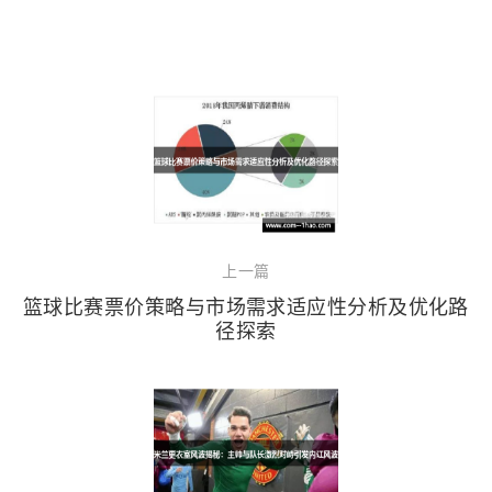
上一篇
篮球比赛票价策略与市场需求适应性分析及优化路
径探索