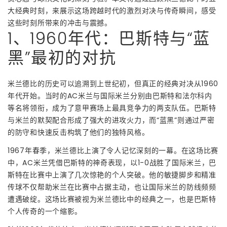
大经典时刻，来展示这场跨越时代的激烈对决与传奇瞬间，感受
这些时刻所带来的冲击与震撼。
1、1960年代：巴斯特与“蓝
黑”最初的对抗
米兰德比的历史可以追溯到上世纪初，但真正的经典对决从1960
年代开始。当时的AC米兰与国际米兰分别由巴斯特和法尔科内
等名将领衔，成为了意甲赛场上最具竞争力的两支队伍。巴斯特
与米兰的默契配合形成了强大的进攻火力，而“蓝黑”则通过严密
的防守和快速反击构筑了他们的独特风格。
1967年春季，米兰德比上演了令人记忆深刻的一幕。在这场比赛
中，AC米兰凭借巴斯特的神奇表现，以1-0战胜了国际米兰，巴
斯特在比赛中上演了几次惊艳的个人突破。他的敏捷脚步和精准
传球不仅帮助米兰在比赛中占据主动，也让国际米兰的防线频频
遭遇破绽。这场比赛被视为米兰德比中的经典之一，也是巴斯特
个人传奇的一个缩影。