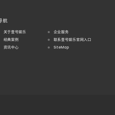
导航
关于壹号娱乐
企业服务
经典案例
联系壹号娱乐官网入口
资讯中心
SiteMap