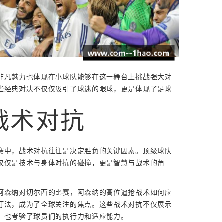
非凡魅力也体现在小球队能够在这一舞台上挑战强大对
些经典对决不仅仅吸引了球迷的眼球，更是体现了足球
。
战术对抗
赛中，战术对抗往往是决定胜负的关键因素。顶级球队
仅仅是技术与身体对抗的碰撞，更是智慧与战术的角
阿森纳对切尔西的比赛，阿森纳的高位逼抢战术如何应
打法，成为了全球关注的焦点。这些战术对抗不仅展示
，也考验了球员们的执行力和适应能力。