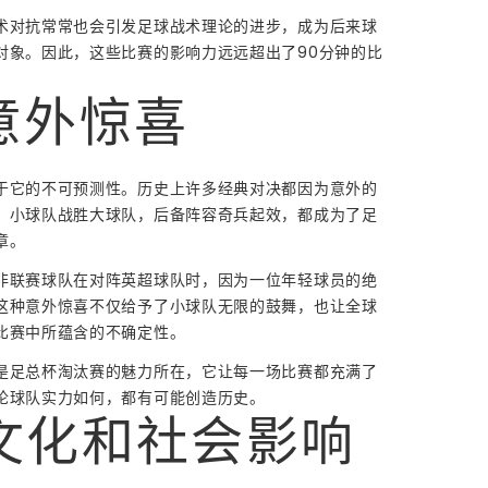
术对抗常常也会引发足球战术理论的进步，成为后来球
对象。因此，这些比赛的影响力远远超出了90分钟的比
意外惊喜
于它的不可预测性。历史上许多经典对决都因为意外的
。小球队战胜大球队，后备阵容奇兵起效，都成为了足
章。
非联赛球队在对阵英超球队时，因为一位年轻球员的绝
这种意外惊喜不仅给予了小球队无限的鼓舞，也让全球
比赛中所蕴含的不确定性。
是足总杯淘汰赛的魅力所在，它让每一场比赛都充满了
论球队实力如何，都有可能创造历史。
文化和社会影响