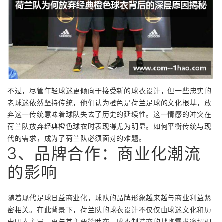
不过，尽管年轻球迷更倾向于接受新的球衣设计，但一些忠实的
老球迷依然坚持传统，他们认为橙色是荷兰足球的文化根基，放
弃这一传统意味着球队失去了历史的延续性。这一情感的冲突在
荷兰队放弃经典橙色球衣时表现得尤为明显。如何平衡传统与现
代的需求，成为了荷兰队必须面对的难题。
3、品牌合作：商业化潮流
的影响
随着现代足球日益商业化，球队的品牌形象越来越与商业利益紧
密相关。在此背景下，荷兰队的球衣设计不仅仅由球迷文化和历
史因素主导，更与其主要赞助商、球衣制造商的战略需求密切相