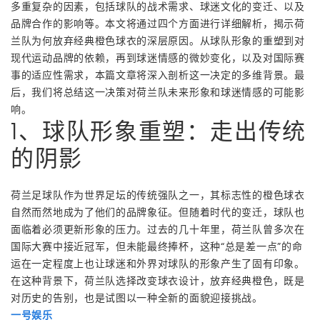
多重复杂的因素，包括球队的战术需求、球迷文化的变迁、以及
品牌合作的影响等。本文将通过四个方面进行详细解析，揭示荷
兰队为何放弃经典橙色球衣的深层原因。从球队形象的重塑到对
现代运动品牌的依赖，再到球迷情感的微妙变化，以及对国际赛
事的适应性需求，本篇文章将深入剖析这一决定的多维背景。最
后，我们将总结这一决策对荷兰队未来形象和球迷情感的可能影
响。
1、球队形象重塑：走出传统
的阴影
荷兰足球队作为世界足坛的传统强队之一，其标志性的橙色球衣
自然而然地成为了他们的品牌象征。但随着时代的变迁，球队也
面临着必须更新形象的压力。过去的几十年里，荷兰队曾多次在
国际大赛中接近冠军，但未能最终捧杯，这种“总是差一点”的命
运在一定程度上也让球迷和外界对球队的形象产生了固有印象。
在这种背景下，荷兰队选择改变球衣设计，放弃经典橙色，既是
对历史的告别，也是试图以一种全新的面貌迎接挑战。
一号娱乐