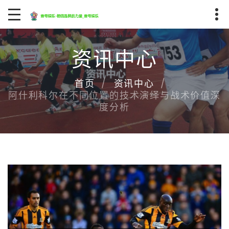
资讯中心
首页
资讯中心
阿什利科尔在不同位置的技术演绎与战术价值深
度分析