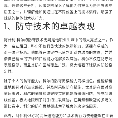
现。通过这些分析，读者能够深入了解他为何被认为是世界级左
后卫之一，并理解他如何通过在不同位置上的技术演绎，增强了
球队的整体战术执行力。
1、防守技术的卓越表现
阿什利·科尔的防守技术无疑是他职业生涯中的最大亮点之一。作
为一名左后卫，科尔不仅具备快速的跑动能力，还拥有卓越的一
对一防守技巧。他能够在防守中迅速判断对方球员的意图，并凭
借自己精准的铲球和拦截能力化解多次威胁。科尔不仅在防守端
表现稳健，而且其防守区域覆盖广泛，极大增强了球队的防线稳
定性。
除了个人的防守能力，科尔的防守阅读能力同样出色。他能够精
准地预判对方进攻路线，并及时采取防守措施，尤其是在面对高
速反击时，科尔的速度和防守嗅觉使他能够迅速回防，补充到防
线位置，极大地限制了对手的进攻威胁。在英超和欧冠的多场关
键比赛中，科尔的防守贡献都成为了胜负的决定性因素。
此外，阿什利·科尔的高压逼抢能力和战术执行力使他能够在比赛