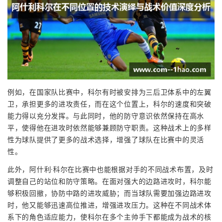
例如，在国家队比赛中，科尔有时被安排为三后卫体系中的左翼
卫，承担更多的进攻责任，而在这个位置上，科尔的速度和突破
能力得以充分发挥。与此同时，他的防守意识依然保持在高水
平，使得他在进攻时依然能够兼顾防守职责。这种战术上的多样
性为球队提供了更多的战术选择，增强了球队在比赛中的灵活
性。
此外，阿什利·科尔在比赛中也能根据对手的不同战术布置，及时
调整自己的站位和防守策略。在面对强大的边路进攻时，科尔能
够积极回撤，协防中路的进攻威胁；而当球队需要加强边路进攻
时，他又能够迅速高位推进，增强进攻压力。这种在不同战术体
系下的角色适应能力，使科尔在多个主帅手下都能成为战术的核