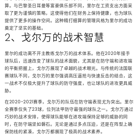
算。与巴黎圣日耳曼等富豪俱乐部不同，里尔在工资支出方面采
取了更为谨慎的策略，这使得他们在财务上保持健康，也为球队
提供了更多的操作空间。这种精打细算的管理风格为里尔的成功
奠定了坚实的基础。
2、戈尔万的战术智慧
里尔的成功离不开主教练戈尔万的战术体系。他在2020年接手
球队后，迅速改变了球队的战术面貌，尤其是在防守端和进攻端
的平衡把握上，戈尔万展现了卓越的战术眼光。与传统的法国联
赛球队不同，戈尔万的里尔强调高压逼抢与快速反击的结合，这
一战术不仅极大提升了球队的防守强度，也让球队的进攻更具威
胁。
在2020-2021赛季，戈尔万的队伍在防守端表现尤为突出。里尔
全赛季仅失了23球，位列法甲防守最强的球队之一。戈尔万通过
巧妙的战术安排，使得球队能够在进攻端保持足够的威胁的同
时，在防守端坚如磐石。无论是通过多点压迫，还是在阵型上确
保防线的紧凑，戈尔万都展现了极高的战术素养。