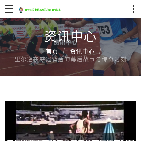
资讯中心
首页
资讯中心
里尔逆袭夺冠背后的幕后故事与传奇时刻