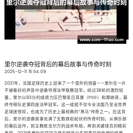
里尔逆袭夺冠背后的幕后故事与传奇时刻
2025-12-11 15:54:09
2021年，法国足球历史上迎来了一个意外的惊喜——里尔在一片
不被看好的声音中逆袭夺得法甲联赛冠军。经过38轮的激烈较
量，里尔以83分的成绩力压巴黎圣日耳曼（PSG）和摩纳哥，最
终夺得队史第四座法甲冠军。这一成就不仅令全法国乃至全世界
足球迷惊叹，也成为了历史上最经典的“黑马”传奇之一。在这背
后，里尔的逆袭故事充满了无数跌宕起伏的传奇时刻。从俱乐部
的幕后运作，到主教练戈尔万的战术布局，再到关键球员的精彩
表现，2021年里尔的夺冠之路无疑是众多因素共同作用的结果。