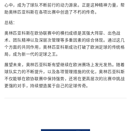
心中，成为了球队不断前行的动力源泉。正是这种精神力量，帮
助奥林匹亚科斯在各项比赛中创造了不朽的传奇。
总结：
奥林匹亚科斯在欧协联赛中的横扫成绩是其强大阵容、出色战
术、团队精神以及深层次管理等多重因素的综合体现。通过这几
个方面的共同作用，奥林匹亚科斯成功打破了欧洲足球的传统格
局，成为新一代的足球之王。
展望未来，奥林匹亚科斯有望继续在欧洲赛场上发光发热。随着
球队实力的不断提升，以及各项管理措施的优化，奥林匹亚科斯
不仅能够在欧协联赛中保持强势，还将在更高层次的比赛中挑战
更强的对手，持续塑造属于自己的足球传奇。