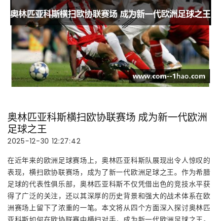
奥林匹亚科斯横扫欧协联赛场 成为新一代欧洲
足球之王
2025-12-30 12:27:42
在近年来的欧洲足球赛场上，奥林匹亚科斯队展现出令人惊叹的
表现，横扫欧协联赛场，成为了新一代欧洲足球之王。作为希腊
足球的代表性俱乐部，奥林匹亚科斯不仅凭借出色的竞技水平获
得了广泛的关注，还以其深厚的历史背景和强大的战术体系在欧
洲赛场上留下了浓重的一笔。本文将从四个方面深入探讨奥林匹
亚科斯如何在欧协联赛中横扫对手，成为新一代欧洲足球之王。