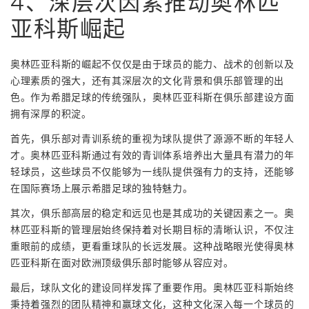
4、深层次因素推动奥林匹
亚科斯崛起
奥林匹亚科斯的崛起不仅仅是由于球员的能力、战术的创新以及
心理素质的强大，还有其深层次的文化背景和俱乐部管理的出
色。作为希腊足球的传统强队，奥林匹亚科斯在俱乐部建设方面
拥有深厚的积淀。
首先，俱乐部对青训系统的重视为球队提供了源源不断的年轻人
才。奥林匹亚科斯通过有效的青训体系培养出大量具有潜力的年
轻球员，这些球员不仅能够为一线队提供强有力的支持，还能够
在国际赛场上展示希腊足球的独特魅力。
其次，俱乐部高层的稳定和远见也是其成功的关键因素之一。奥
林匹亚科斯的管理层始终保持着对长期目标的清晰认识，不仅注
重眼前的成绩，更看重球队的长远发展。这种战略眼光使得奥林
匹亚科斯在面对欧洲顶级俱乐部时能够从容应对。
最后，球队文化的建设同样发挥了重要作用。奥林匹亚科斯始终
秉持着强烈的团队精神和赢球文化，这种文化深入每一个球员的