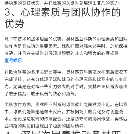
持稳定的竞技状态，并在比赛的关键时刻展现出非凡的实力。
3、心理素质与团队协作的
优势
除了在技术和战术层面的优势，奥林匹亚科斯的心理素质和团队
协作也是其成功的重要因素。球队在面对强大对手时，总能保持
冷静，并且在关键时刻展现出顽强的斗志和强大的心理韧性。
壹号娱乐
在欧协联赛的多场关键比赛中，奥林匹亚科斯屡次在落后情况下
完成逆转，这充分体现了球队球员的心理素质和比赛中的应变能
力。尤其是在对阵一些实力强大的对手时，奥林匹亚科斯表现出
了敢于挑战、敢于反击的决心和勇气。
团队协作方面，奥林匹亚科斯的球员彼此之间默契十足。在比赛
中，球员们能够迅速做出反应，并根据场上的变化及时调整战
术。无论是进攻时的传球配合，还是防守时的协同作战，奥林匹
亚科斯的队员们展现出了极高的团队精神。