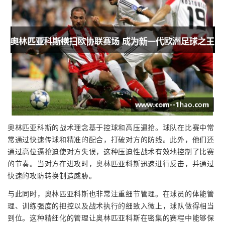
奥林匹亚科斯的战术理念基于控球和高压逼抢。球队在比赛中常
常通过快速传球和精准的配合，打破对方的防线。此外，他们还
通过高位逼抢迫使对方失误，这种压迫性战术有效地控制了比赛
的节奏。当对方在进攻时，奥林匹亚科斯迅速进行反击，并通过
快速的攻防转换制造威胁。
与此同时，奥林匹亚科斯也非常注重细节管理。在球员的体能管
理、训练强度的把控以及战术执行的细致入微上，球队做得相当
到位。这种精细化的管理让奥林匹亚科斯在密集的赛程中能够保