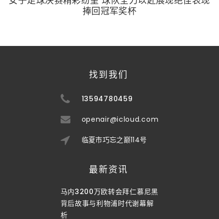
女子足球决赛精彩纷呈 球队全力以赴展现绝佳表现
捧回冠军奖杯
找到我们
13594780459
openair@icloud.com
临夏市巧忘之巅114号
最新资讯
马内3200万欧转会拜仁慕尼黑
背后故事与利物浦时代谢幕解
析