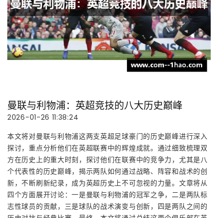
曼联与利物浦：英超竞技的八大历史巅峰
2026-01-26 11:38:24
本文将对曼联与利物浦这两支英超足球豪门的历史巅峰进行深入
探讨，重点分析他们在英超联赛中的辉煌成就。通过细致梳理双
方在历史上的重大时刻，探讨他们在联赛中的竞争力，尤其是八
个代表性的历史巅峰，揭示两队如何通过战略、阵容和战术的创
新，不断刷新纪录，成为英超历史上不可忽视的力量。文章将从
四个方面展开讨论：一是曼联与利物浦的冠军之争，二是两队标
志性球员的贡献，三是球队的战术演变与创新，四是两队之间的
历史对抗与经典比赛。最终，本文将通过总结这两个俱乐部在英