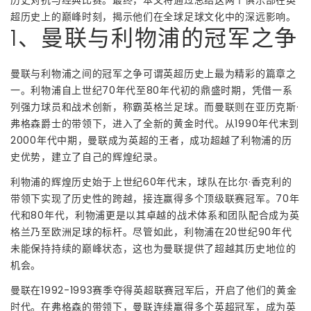
超历史上的巅峰时刻，揭示他们在全球足球文化中的深远影响。
1、曼联与利物浦的冠军之争
曼联与利物浦之间的冠军之争可谓英超历史上最为精彩的篇章之
一。利物浦自上世纪70年代至80年代初的鼎盛时期，凭借一系
列强力球员和战术创新，称霸英格兰足球。而曼联则在亚历克斯·
弗格森爵士的带领下，进入了全新的黄金时代。从1990年代末到
2000年代中期，曼联成为英超的王者，成功超越了利物浦的历
史优势，建立了自己的辉煌纪录。
利物浦的辉煌历史始于上世纪60年代末，球队在比尔·香克利的
带领下实现了历史性的跨越，接连赢得多个顶级联赛冠军。70年
代和80年代，利物浦更是以其卓越的战术体系和团队配合成为英
格兰乃至欧洲足球的标杆。尽管如此，利物浦在20世纪90年代
未能保持持续的巅峰状态，这也为曼联提供了超越其历史地位的
机会。
曼联在1992-1993赛季夺得英超联赛冠军后，开启了他们的黄金
时代。在弗格森的带领下，曼联连续赢得多个英超冠军，成为英