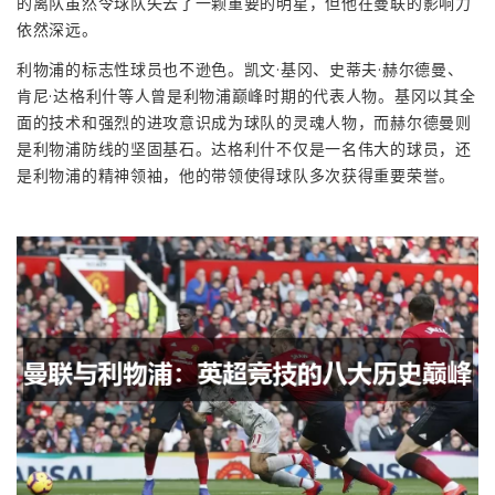
的离队虽然令球队失去了一颗重要的明星，但他在曼联的影响力
依然深远。
利物浦的标志性球员也不逊色。凯文·基冈、史蒂夫·赫尔德曼、
肯尼·达格利什等人曾是利物浦巅峰时期的代表人物。基冈以其全
面的技术和强烈的进攻意识成为球队的灵魂人物，而赫尔德曼则
是利物浦防线的坚固基石。达格利什不仅是一名伟大的球员，还
是利物浦的精神领袖，他的带领使得球队多次获得重要荣誉。