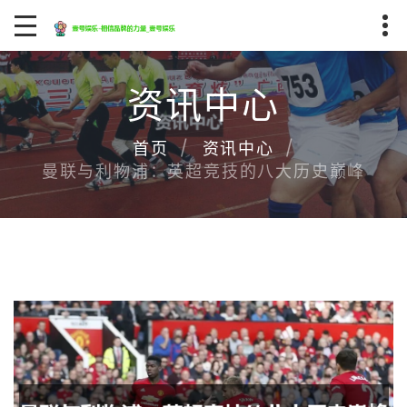
资讯中心
首页
资讯中心
曼联与利物浦：英超竞技的八大历史巅峰