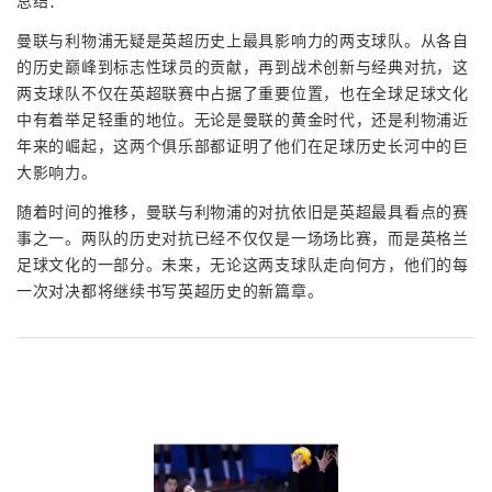
总结：
曼联与利物浦无疑是英超历史上最具影响力的两支球队。从各自
的历史巅峰到标志性球员的贡献，再到战术创新与经典对抗，这
两支球队不仅在英超联赛中占据了重要位置，也在全球足球文化
中有着举足轻重的地位。无论是曼联的黄金时代，还是利物浦近
年来的崛起，这两个俱乐部都证明了他们在足球历史长河中的巨
大影响力。
随着时间的推移，曼联与利物浦的对抗依旧是英超最具看点的赛
事之一。两队的历史对抗已经不仅仅是一场场比赛，而是英格兰
足球文化的一部分。未来，无论这两支球队走向何方，他们的每
一次对决都将继续书写英超历史的新篇章。