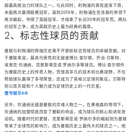
超最具统治力的球队之一。与此同时，利物浦的表现逐渐下滑，
未能再次赢得联赛冠军。直到2019年，利物浦在克洛普的带领下
再次崛起，夺得了英超冠军，才结束了长达30年的冠军荒。两队
的冠军之争，成为英超历史上最为经典的篇章。
2、标志性球员的贡献
曼联与利物浦的辉煌历史离不开那些标志性球员的卓越贡献。对
于曼联来说，最具代表性的无疑是博比·查尔顿、乔治·贝斯特、
埃里克·坎通纳、克里斯蒂亚诺·罗纳尔多等球员。博比·查尔顿作
为曼联历史上的传奇人物，凭借其非凡的技术和比赛视野，不仅
帮助球队赢得了多项荣誉，还成为了英格兰足球的象征。贝斯特
则以其天赋和个人魅力成为足球历史上的一代巨星。
壹号娱乐h5
另外，坎通纳无疑是曼联的灵魂人物之一。在弗格森的带领下，
坎通纳的加盟彻底改变了曼联的命运，成为球队的核心和进攻发
动机。随着时代的更替，克里斯蒂亚诺·罗纳尔多的崛起则为曼联
带来了全球性的影响力，成为曼联历史上最伟大的球员之一，他