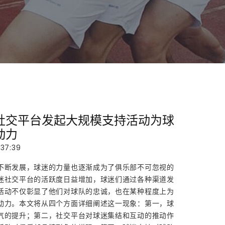
社交平台发起大规模支持活动为球
动力
:37:39
不断发展，球迷的力量也逐渐成为了俱乐部不可忽视的
迷社交平台的活跃度日益增加，球迷们通过各种渠道发
活动不仅彰显了他们对球队的忠诚，也在某种程度上为
动力。本文将从四个方面详细阐述这一现象：第一，球
气的提升；第二，社交平台对球迷集结和互动的推动作