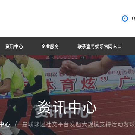
0
资讯中心
企业服务
联系壹号娱乐官网入口
资讯中心
曼联球迷社交平台发起大规模支持活动为
中心