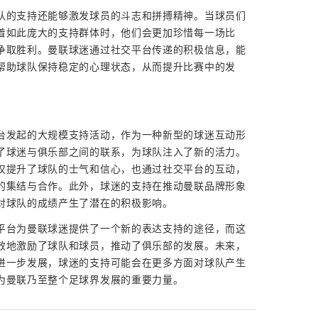
队的支持还能够激发球员的斗志和拼搏精神。当球员们
着如此庞大的支持群体时，他们会更加珍惜每一场比
争取胜利。曼联球迷通过社交平台传递的积极信息，能
帮助球队保持稳定的心理状态，从而提升比赛中的发
台发起的大规模支持活动，作为一种新型的球迷互动形
了球迷与俱乐部之间的联系，为球队注入了新的活力。
仅提升了球队的士气和信心，也通过社交平台的互动，
的集结与合作。此外，球迷的支持在推动曼联品牌形象
对球队的成绩产生了潜在的积极影响。
平台为曼联球迷提供了一个新的表达支持的途径，而这
效地激励了球队和球员，推动了俱乐部的发展。未来，
进一步发展，球迷的支持可能会在更多方面对球队产生
为曼联乃至整个足球界发展的重要力量。