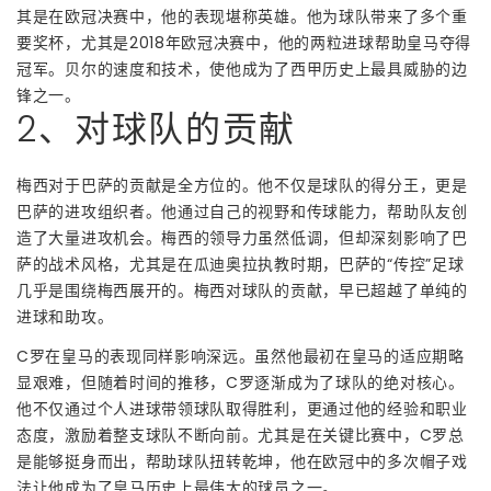
其是在欧冠决赛中，他的表现堪称英雄。他为球队带来了多个重
要奖杯，尤其是2018年欧冠决赛中，他的两粒进球帮助皇马夺得
冠军。贝尔的速度和技术，使他成为了西甲历史上最具威胁的边
锋之一。
2、对球队的贡献
梅西对于巴萨的贡献是全方位的。他不仅是球队的得分王，更是
巴萨的进攻组织者。他通过自己的视野和传球能力，帮助队友创
造了大量进攻机会。梅西的领导力虽然低调，但却深刻影响了巴
萨的战术风格，尤其是在瓜迪奥拉执教时期，巴萨的“传控”足球
几乎是围绕梅西展开的。梅西对球队的贡献，早已超越了单纯的
进球和助攻。
C罗在皇马的表现同样影响深远。虽然他最初在皇马的适应期略
显艰难，但随着时间的推移，C罗逐渐成为了球队的绝对核心。
他不仅通过个人进球带领球队取得胜利，更通过他的经验和职业
态度，激励着整支球队不断向前。尤其是在关键比赛中，C罗总
是能够挺身而出，帮助球队扭转乾坤，他在欧冠中的多次帽子戏
法让他成为了皇马历史上最伟大的球员之一。