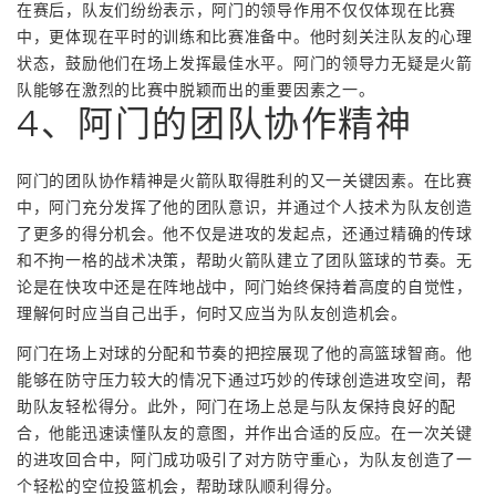
在赛后，队友们纷纷表示，阿门的领导作用不仅仅体现在比赛
中，更体现在平时的训练和比赛准备中。他时刻关注队友的心理
状态，鼓励他们在场上发挥最佳水平。阿门的领导力无疑是火箭
队能够在激烈的比赛中脱颖而出的重要因素之一。
4、阿门的团队协作精神
阿门的团队协作精神是火箭队取得胜利的又一关键因素。在比赛
中，阿门充分发挥了他的团队意识，并通过个人技术为队友创造
了更多的得分机会。他不仅是进攻的发起点，还通过精确的传球
和不拘一格的战术决策，帮助火箭队建立了团队篮球的节奏。无
论是在快攻中还是在阵地战中，阿门始终保持着高度的自觉性，
理解何时应当自己出手，何时又应当为队友创造机会。
阿门在场上对球的分配和节奏的把控展现了他的高篮球智商。他
能够在防守压力较大的情况下通过巧妙的传球创造进攻空间，帮
助队友轻松得分。此外，阿门在场上总是与队友保持良好的配
合，他能迅速读懂队友的意图，并作出合适的反应。在一次关键
的进攻回合中，阿门成功吸引了对方防守重心，为队友创造了一
个轻松的空位投篮机会，帮助球队顺利得分。