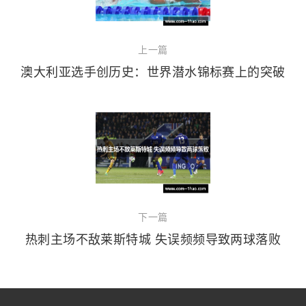
上一篇
澳大利亚选手创历史：世界潜水锦标赛上的突破
下一篇
热刺主场不敌莱斯特城 失误频频导致两球落败