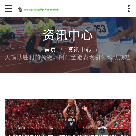
资讯中心
首页
资讯中心
火箭队胜利的关键：阿门全能表现引领球队成功