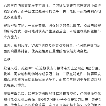
心理层面的博弈同样不可忽视。争冠球队需要在高压环境中保持
稳定心态，而争四或欧战资格的竞争，也可能因一两场失利而彻
底改变走势。
赛程密集度是另一重要变量。强强对话的先后顺序、欧战与联赛
的衔接方式，都可能对状态产生连锁反应，考验主教练的轮换与
应变能力。
此外，裁判尺度、VAR判罚以及冬窗引援效果，也可能在细节层
面影响最终排名，使英超格局在最后阶段依然充满变数。
总结：
综合来看，英超BIG6在近期状态与整体走势上呈现出明显分层。
曼城、阿森纳和利物浦构成争冠主轴，三队在稳定性、阵容深度
和心理素质方面均具备冠军竞争力，而其余三队则更多围绕欧战
资格展开博弈。
展望赛季后程，联赛争冠与欧战征程将相互交织，任何细微变化
都可能引发格局震荡。BIG6之间的竞争不仅是实力比拼，更是管
理、战术与心态的综合较量，这也正是英超魅力经久不衰的根本