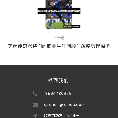
下一篇
英超传奇老将们的职业生涯回顾与辉煌历程探析
找到我们
13594780459
openair@icloud.com
临夏市巧忘之巅114号