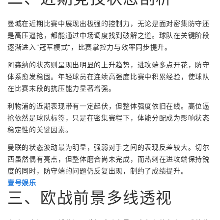
曼城在近期比赛中展现出极强的控制力，无论是面对密集防守还
是高压逼抢，都能通过中场调度找到破解之道。球队在关键阶段
逐渐进入“冠军模式”，比赛掌控力与效率同步提升。
阿森纳的状态则呈现出明显的上升趋势，进攻端多点开花，防守
体系愈发稳固。年轻球员在连续高强度比赛中积累经验，使球队
在比赛末段的抗压能力显著增强。
利物浦的近期表现带有一定起伏，但整体强度依旧在线。高位逼
抢依然是球队标签，只是在密集赛程下，体能分配成为影响状态
稳定性的关键因素。
曼联的状态波动最为明显，强弱对手之间的表现反差较大。切尔
西虽然偶有亮点，但整体磨合尚未完成，而热刺在进攻端保持锐
度的同时，防守端的问题仍反复出现，制约了成绩提升。
壹号娱乐
三、欧战前景多线透视