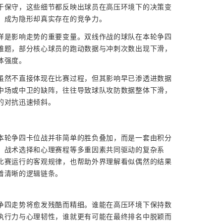
于保守，这些细节都反映出球员在高压环境下的决策变
，成为隐形却真实存在的竞争力。
样是影响走势的重要变量。双线作战的球队在本轮争四
难题，部分核心球员的跑动数据与冲刺次数出现下滑，
体强度。
虽然不直接体现在比赛过程，但其影响早已渗透进数据
中场或中卫的缺阵，往往导致球队攻防数据整体下滑，
的对抗迅速倾斜。
本轮争四卡位战并非简单的胜负叠加，而是一套由积分
、战术选择和心理赛程等多重因素共同驱动的复杂系
比赛运行的客观规律，也帮助外界理解看似偶然的结果
着清晰的逻辑链条。
争四走势将愈发残酷而精细。谁能在高压环境下保持数
执行力与心理韧性，谁就更有可能在最终排名中脱颖而