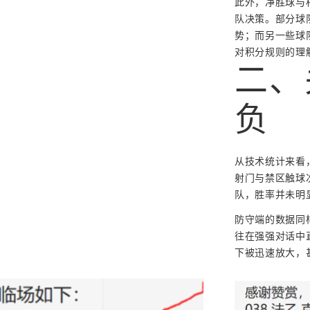
此外，净胜球与
队决策。部分球
势；而另一些球
对积分规则的理
二、
负
从技术统计来看
射门与禁区触球
队，胜率并未明
防守端的数据同
往在强强对话中
下被迅速放大，