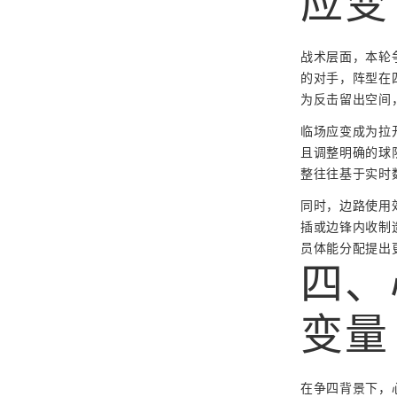
应变
战术层面，本轮
的对手，阵型在
为反击留出空间
临场应变成为拉
且调整明确的球
整往往基于实时
同时，边路使用
插或边锋内收制
员体能分配提出
四、
变量
在争四背景下，