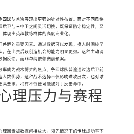
争四球队普遍展现出更强的针对性布置。面对不同风格
四后卫与三中卫之间灵活切换，既保证防守稳定性，又
，体现出英超教练群体的高度专业化。
开差距的重要因素。通过数据可以发现，换人时间较早
队，在比赛后段创造机会的能力明显更强。这种主动调
数据反馈，而非单纯依赖赛前预案。
效率成为战术博弈的焦点。争四球队普遍通过边后卫前
造人数优势，这种战术选择不仅影响进攻层次，也对球
更高要求，稍有不慎便可能被对手反击命中。
心理压力与赛程
心理因素被数据间接放大。领先情况下的传球成功率下