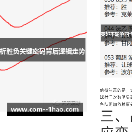
值得注意的是，
球射门次数明显
各队更加依赖事
三、