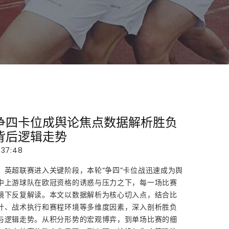
争四卡位成舆论焦点数据解析胜负
背后逻辑走势
:37:48
：英超联赛进入关键阶段，本轮“争四”卡位战迅速成为舆
中上游球队在欧冠资格的诱惑与压力之下，每一场比赛
镜下反复解读。本文以数据解析为核心切入点，结合比
计、战术执行和赛程环境等多维度因素，深入剖析胜负
与逻辑走势。从积分形势的宏观博弈，到单场比赛的细