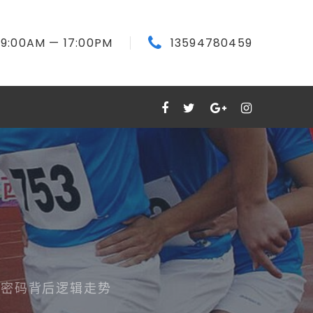
9:00
AM
— 17:00
PM
13594780459
键密码背后逻辑走势