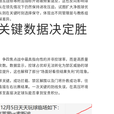
相互战绩等附加指标开始被频繁提及，这也反向影响球
队在领先情况下仍然保持进攻压迫，试图扩大净胜球优
队则在关键时刻选择保守，体现出不同管理层与教练组
解差异。
关键数据决定胜
，争四焦点战中最具指向性的并非控球率，而是高质量
次数。数据显示，控球占优却无法转化为禁区威胁的球
显提升，这也解释了部分“场面好看但结果失利”的现象。
样关键。成功拦截、禁区解围以及门将扑救成功率，往
直接左右比赛结果。一次关键的防线失误，在高压环境
甚至直接决定球队能否拿到宝贵积分。