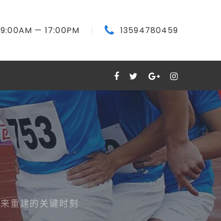
9:00
AM
— 17:00
PM
13594780459
迎来重建的关键时刻