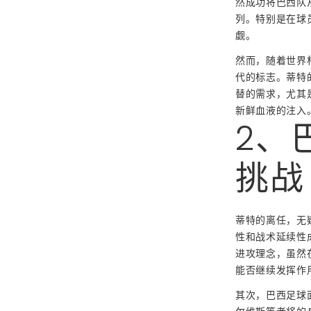
然成功将巴西队
列。特别是在球
觑。
然而，随着世界
代的标志。蒂特
替的需求，尤其
新鲜血液的注入
2、
挑战
蒂特的离任，无
性和战术延续性
进攻理念，虽然
能否继续发挥作
其次，巴西足球