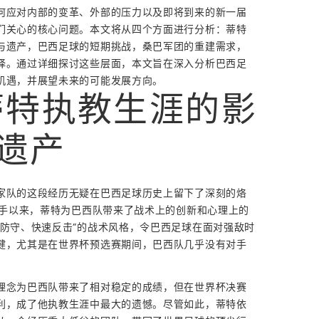
何应对内部的变革、外部的压力以及即将到来的新一届
们关心的核心问题。本文将从四个方面进行分析：蒂特
与遗产，巴西足球的短期挑战，桑巴军团的重建需求，
择。通过详细探讨这些层面，本文旨在深入分析巴西足
机遇，并展望未来的可能发展方向。
蒂特执教生涯的影
遗产
家队的这段经历无疑在巴西足球历史上留下了深刻的烙
年接手以来，蒂特为巴西队带来了战术上的创新和心理上的
固防守、快速反击”的战术风格，令巴西足球在面对强敌时
健，尤其是在世界杯预选赛期间，巴西队几乎没有对手
理念为巴西队带来了相对稳定的成绩，但在世界杯决赛
利，成了他执教生涯中最大的遗憾。尽管如此，蒂特依