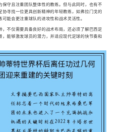
为保守且注重团队整体性的教练。但与此同时，也有不
足协寻找一位更具创新精神的年轻教练，如弗拉门戈的
练可能会更注重球队的进攻性和战术灵活性。
帅，不仅需要具备良好的战术布局，还必须了解巴西足
景，能够激发球员的潜力，并适应现代足球的快节奏和