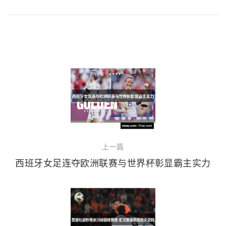
上一篇
西班牙女足连夺欧洲联赛与世界杯彰显霸主实力