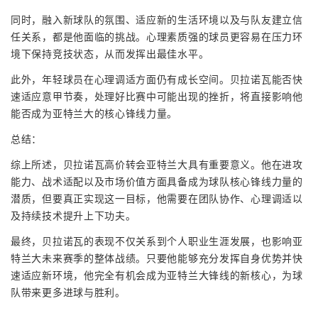
同时，融入新球队的氛围、适应新的生活环境以及与队友建立信
任关系，都是他面临的挑战。心理素质强的球员更容易在压力环
境下保持竞技状态，从而发挥出最佳水平。
此外，年轻球员在心理调适方面仍有成长空间。贝拉诺瓦能否快
速适应意甲节奏，处理好比赛中可能出现的挫折，将直接影响他
能否成为亚特兰大的核心锋线力量。
总结：
综上所述，贝拉诺瓦高价转会亚特兰大具有重要意义。他在进攻
能力、战术适配以及市场价值方面具备成为球队核心锋线力量的
潜质，但要真正实现这一目标，他需要在团队协作、心理调适以
及持续技术提升上下功夫。
最终，贝拉诺瓦的表现不仅关系到个人职业生涯发展，也影响亚
特兰大未来赛季的整体战绩。只要他能够充分发挥自身优势并快
速适应新环境，他完全有机会成为亚特兰大锋线的新核心，为球
队带来更多进球与胜利。