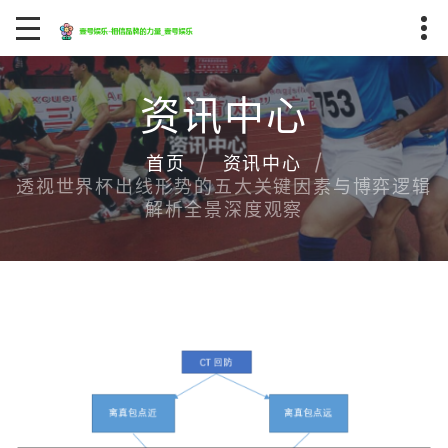
资讯中心
首页
资讯中心
透视世界杯出线形势的五大关键因素与博弈逻辑
解析全景深度观察