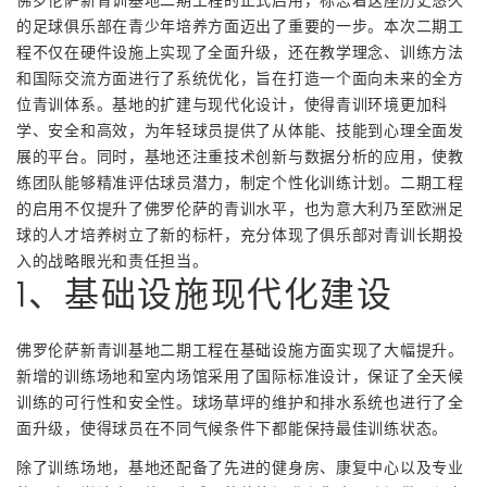
的足球俱乐部在青少年培养方面迈出了重要的一步。本次二期工
程不仅在硬件设施上实现了全面升级，还在教学理念、训练方法
和国际交流方面进行了系统优化，旨在打造一个面向未来的全方
位青训体系。基地的扩建与现代化设计，使得青训环境更加科
学、安全和高效，为年轻球员提供了从体能、技能到心理全面发
展的平台。同时，基地还注重技术创新与数据分析的应用，使教
练团队能够精准评估球员潜力，制定个性化训练计划。二期工程
的启用不仅提升了佛罗伦萨的青训水平，也为意大利乃至欧洲足
球的人才培养树立了新的标杆，充分体现了俱乐部对青训长期投
入的战略眼光和责任担当。
1、基础设施现代化建设
佛罗伦萨新青训基地二期工程在基础设施方面实现了大幅提升。
新增的训练场地和室内场馆采用了国际标准设计，保证了全天候
训练的可行性和安全性。球场草坪的维护和排水系统也进行了全
面升级，使得球员在不同气候条件下都能保持最佳训练状态。
除了训练场地，基地还配备了先进的健身房、康复中心以及专业