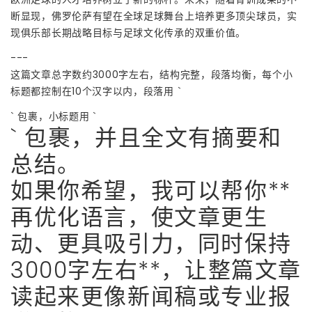
断显现，佛罗伦萨有望在全球足球舞台上培养更多顶尖球员，实
现俱乐部长期战略目标与足球文化传承的双重价值。
---
这篇文章总字数约3000字左右，结构完整，段落均衡，每个小
标题都控制在10个汉字以内，段落用 `
` 包裹，小标题用 `
` 包裹，并且全文有摘要和
总结。
如果你希望，我可以帮你**
再优化语言，使文章更生
动、更具吸引力，同时保持
3000字左右**，让整篇文章
读起来更像新闻稿或专业报