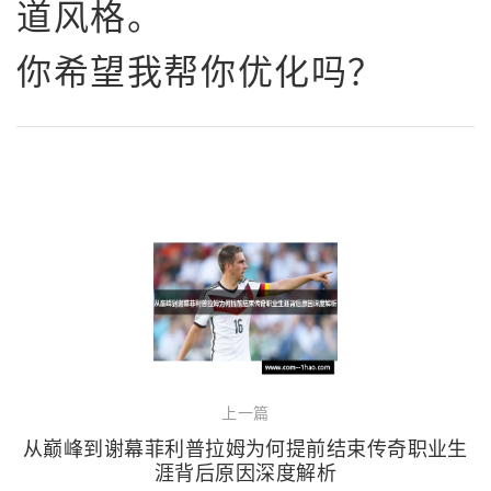
道风格。
你希望我帮你优化吗？
上一篇
从巅峰到谢幕菲利普拉姆为何提前结束传奇职业生
涯背后原因深度解析