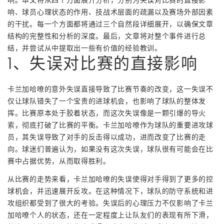
响、球员心理状态的作用、技战术层面的疏漏以及赛场外部因素
的干扰。每一个方面都将通过三个自然段详细展开，以确保文章
结构的完整性和分析的深度。最后，文章将对整个事件进行总
结，并尝试从中提取出一些有价值的经验教训。
1、失误对比赛的直接影响
卡兰加哈嘹的意外失误直接导致了比赛节奏的改变，这一失误不
仅让球队错失了一个宝贵的进球机会，也影响了球队的整体发
挥。比赛原本处于胶着状态，而这次失误像是一颗引爆的导火
索，彻底打破了比赛的平衡。卡兰加哈嘹作为球队的重要进攻球
员，其失误导致了对手的反击得以成功，进而改变了比赛的走
向。球迷们普遍认为，如果没有这次失误，球队很有可能会在比
赛中占据优势，从而取得胜利。
从比赛的走势来看，卡兰加哈嘹的失误使得对手得到了更多的控
球机会，并迅速展开反攻。在这种情况下，球队的防守系统和进
攻组织都受到了很大的考验。失误后的心理压力不仅影响了卡兰
加哈嘹个人的状态，还在一定程度上让队友们的表现有所下滑，