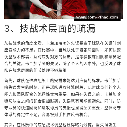
3、技战术层面的疏漏
从技战术的角度来看，卡兰加哈嘹的失误暴露了球队在关键时刻
应变能力的不足。在比赛中，当球队处于紧张局面时，如何快速
调整战术部署，及时应对对方的反击，是考验教练团队和球员配
合的关键。卡兰加哈嘹的失误，除了个人的因素外，也反映了球
队在战术层面的细节处理不够精细。
首先，球队在进攻组织上的安排未能达到应有的标准。卡兰加哈
嘹失误发生的时刻，正是球队进攻频繁时段，此时球员们的个人
能力和团队配合的流畅性尤为重要。如果在失误之前，卡兰加哈
嘹与队友之间的配合更加默契，失误就有可能被避免。同时，防
守队员的快速回防和进攻球员的支援也显得至关重要，整体防守
体系的稳定性不足，容易被对手抓住反击机会。
其次，在比赛中的应急战术调整也显得略为迟钝。当失误发生