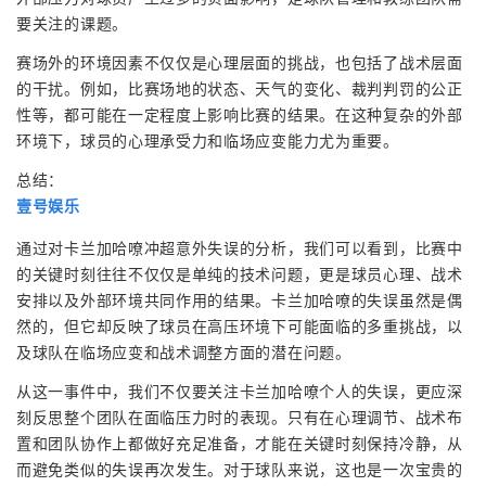
要关注的课题。
赛场外的环境因素不仅仅是心理层面的挑战，也包括了战术层面
的干扰。例如，比赛场地的状态、天气的变化、裁判判罚的公正
性等，都可能在一定程度上影响比赛的结果。在这种复杂的外部
环境下，球员的心理承受力和临场应变能力尤为重要。
总结：
壹号娱乐
通过对卡兰加哈嘹冲超意外失误的分析，我们可以看到，比赛中
的关键时刻往往不仅仅是单纯的技术问题，更是球员心理、战术
安排以及外部环境共同作用的结果。卡兰加哈嘹的失误虽然是偶
然的，但它却反映了球员在高压环境下可能面临的多重挑战，以
及球队在临场应变和战术调整方面的潜在问题。
从这一事件中，我们不仅要关注卡兰加哈嘹个人的失误，更应深
刻反思整个团队在面临压力时的表现。只有在心理调节、战术布
置和团队协作上都做好充足准备，才能在关键时刻保持冷静，从
而避免类似的失误再次发生。对于球队来说，这也是一次宝贵的