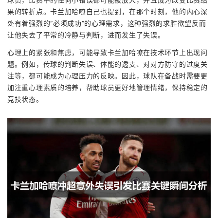
果的转折点。卡兰加哈嘹自己也提到，在那个时刻，他的内心深
处有着强烈的“必须成功”的心理需求，这种强烈的求胜欲望反而
让他失去了平常的冷静与判断，进而发生了失误。
心理上的紧张和焦虑，可能导致卡兰加哈嘹在技术环节上出现问
题。例如，传球的判断失误、体能的透支、对对方防守的过度关
注等，都可能成为心理压力的反映。因此，球队在备战时需要更
加注重心理素质的培养，帮助球员更好地管理情绪，保持稳定的
竞技状态。