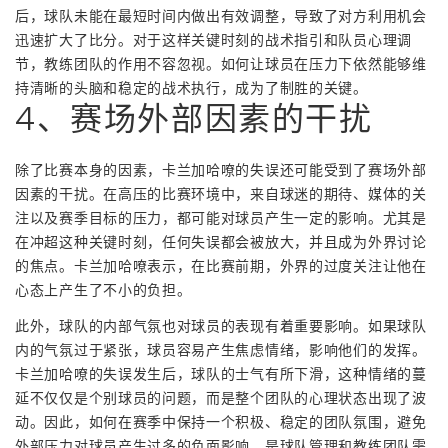
后，球队未能在最短时间内做出有效调整，导致了对方利用机会
迅速扩大了比分。对于这样关键时刻的战术指引和队员心理调
节，教练团队的作用不容忽视。如何让球员在压力下依然能够维
持清晰的头脑和稳定的战术执行，成为了制胜的关键。
4、赛场外部因素的干扰
除了比赛本身的因素，卡兰加哈嘹的失误还可能受到了赛场外部
因素的干扰。在高压的比赛环境中，来自球迷的期待、媒体的关
注以及赛季目标的压力，都可能对球员产生一定的影响。尤其是
在冲超这种关键时刻，任何失误都会被放大，并且成为外界讨论
的焦点。卡兰加哈嘹表示，在比赛前期，外界的过度关注让他在
心态上产生了不小的负担。
此外，球队的内部气氛也对球员的表现有着重要影响。如果球队
内的气氛过于紧张，球员容易产生焦虑情绪，影响他们的发挥。
卡兰加哈嘹的失误发生后，球队的士气有所下滑，这种情绪的蔓
延不仅仅是个别球员的问题，而是整个团队的心理状态出现了波
动。因此，如何在赛季中保持一个积极、稳定的团队氛围，避免
外部压力对球员产生过多的负面影响，是球队管理和教练团队需