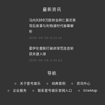
最新资讯
马内3200万欧转会拜仁慕尼黑
背后故事与利物浦时代谢幕解
析
2026-08-06 13:22:23
霍伊伦曼联打破进球荒连连斩
获关键入球
2026-08-06 12:35:52
导航
关于壹号娱乐
经典案例
资讯中心
企业服务
联系壹号娱乐官网入口
SiteMap