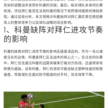
克如何调整战术来弥补科曼的空缺；最后，结合球队未来的比赛
安排，评估拜仁能否在没有科曼的情况下依然保持强势的锋线表
现。通过这些分析，本文将揭示科曼缺阵对拜仁慕尼黑在欧冠赛
场上的整体竞争力以及球队战略的深远影响。
1、科曼缺阵对拜仁进攻节奏
的影响
科曼的缺席对拜仁进攻节奏的影响无疑是深远的。作为一名以速
度见长的边锋，科曼是拜仁反击战术的核心之一。在过去的比赛
中，拜仁往往通过科曼的边路突破来打破对方防线，迅速将进攻
转换为威胁。没有科曼，拜仁的进攻可能会缺乏那种快速的转换
速度，导致球队在面对防守稳固的对手时，攻击效率下降。