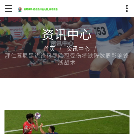
资讯中心
首页
资讯中心
拜仁慕尼黑边锋科曼欧冠受伤将缺阵数周影响锋
线战术