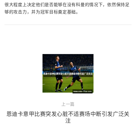
很大程度上决定他们是否能够在没有科曼的情况下，依然保持足
够的攻击力，并为冠军目标奠定基础。
上一篇
恩迪卡意甲比赛突发心脏不适赛场中断引发广泛关
注