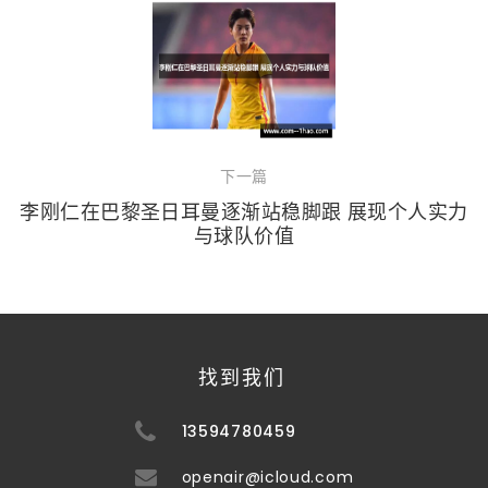
下一篇
李刚仁在巴黎圣日耳曼逐渐站稳脚跟 展现个人实力
与球队价值
找到我们
13594780459
openair@icloud.com