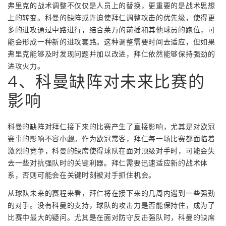
弗里克的战术调整不仅仅是人员上的替换，更重要的是战术思想
上的转变。科曼的缺阵或许迫使拜仁调整攻击的优先级，使得更
多的进攻通过中路进行，结合莱万的前插和其他球员的跑位，可
能会形成一种新的进攻套路。这种调整需要时间去适应，但如果
弗里克能够及时发现问题并加以改进，拜仁依然能够保持强劲的
进攻火力。
4、科曼缺阵对未来比赛的
影响
科曼的缺阵对拜仁接下来的比赛产生了直接影响，尤其是对欧冠
赛事的影响不容小觑。作为欧冠常客，拜仁每一场比赛都面临着
激烈的竞争，科曼的缺席使得球队在面对顶级对手时，可能会失
去一些对抗强队时的关键利器。拜仁需要迅速适应新的战术体
系，否则可能会在关键时刻被对手抓住机会。
从球队未来的赛程来看，拜仁将在接下来的几周内遇到一些强劲
的对手。没有科曼的支持，球队的攻击力是否能保持住，成为了
比赛中最大的疑问。尤其是在面对防守反击强队时，科曼的缺席