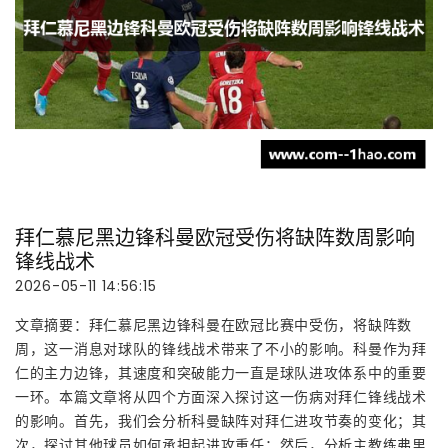
拜仁慕尼黑边锋科曼欧冠受伤将缺阵数周影响
锋线战术
2026-05-11 14:56:15
文章摘要：拜仁慕尼黑边锋科曼在欧冠比赛中受伤，将缺阵数
周，这一消息对球队的锋线战术带来了不小的影响。科曼作为拜
仁的主力边锋，其速度和突破能力一直是球队进攻体系中的重要
一环。本篇文章将从四个方面深入探讨这一伤病对拜仁锋线战术
的影响。首先，我们会分析科曼缺阵对拜仁进攻节奏的变化；其
次，探讨其他球员如何承担起进攻重任；然后，分析主教练弗里