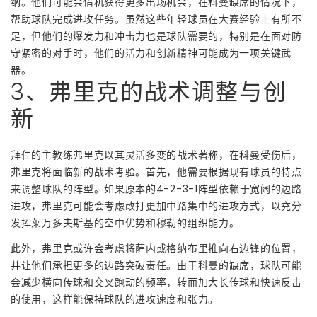
纳。他们可能会借机获得更多出场机会，在科曼缺席的情况下，
帮助球队完成进攻任务。虽然这些年轻球员在大赛经验上有所不
足，但他们的爆发力和冲击力也是球队需要的，特别是在面对防
守紧密的对手时，他们的活力和创新精神可能成为一项关键武
器。
3、弗里克的战术调整与创
新
拜仁的主教练弗里克以其灵活多变的战术著称，在科曼受伤后，
弗里克将面临新的战术考验。首先，他需要根据现有球员的特点
来调整球队的阵型。如果原本的4-2-3-1阵型依赖于宽阔的边路
进攻，弗里克可能会考虑改打更加中路集中的进攻方式，以充分
发挥莱万多夫斯基的空中优势和穆勒的组织能力。
此外，弗里克或许会考虑将萨内或格纳布里推向右边锋的位置，
并让他们承担更多的边路突破责任。由于科曼的缺席，球队可能
会减少横向传球和交叉跑动的频率，转而加大长传球和快速反击
的使用，这样能保持球队的进攻速度和张力。