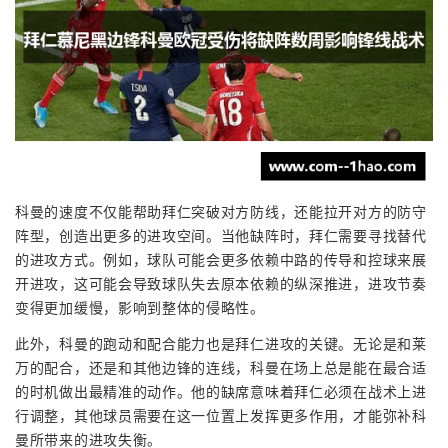
科曼的速度不仅能帮助拜仁突破对方防线，还能拉开对方的防守
阵型，创造出更多的进攻空间。当他缺阵时，拜仁需要寻找替代
的进攻方式。例如，球队可能会更多依赖中路的传导和控球来展
开进攻，这可能会导致球队失去原本依赖的纵深推进，进攻节奏
变得更加缓慢，影响到整体的侵略性。
此外，科曼的跑动和配合能力也是拜仁进攻的关键。无论是和莱
万的配合，还是和其他边锋的连线，科曼在场上总是能在最合适
的时机做出最精准的动作。他的缺席意味着拜仁必须在战术上进
行调整，其他球员需要在这一位置上发挥更多作用，才能弥补科
曼所带来的进攻失衡。