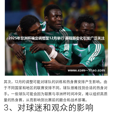
其次，12月的调整可能对球队的训练和热身赛安排产生影响。由
于不同国家和地区的联赛安排不同，球队很难找到合适的热身对
手。一些球队可能会因为联赛与非洲杯时间冲突，难以组织高质
量的热身赛，从而影响到比赛前的磨合和战术部署。
3、对球迷和观众的影响