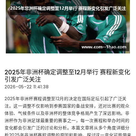
2025年非洲杯确定调整至12月举行 赛程新变化
引发广泛关注
2026-05-22 11:41:38
2025年非洲杯赛程调整至12月的决定在国际足坛引起了广泛关
注。这一调整不仅影响到参赛国家的备战安排，还对比赛的观众
体验、气候条件以及非洲杯的整体竞争格局产生了深远影响。非
洲杯作为非洲足球最重要的赛事之一，每一次赛程和举办时间的
变化都会引发广泛的讨论和分析。本篇文章将从多个角度详细分
析2025年非洲杯赛程调整的原因和影响，探讨这一变化可能带来