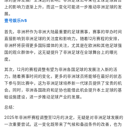
上的影响力逐渐上升，而这一变化可能进一步推动非洲足球的发
展。
壹号娱乐h5
首先，非洲杯作为非洲大陆最重要的足球赛事，赛事的举办时间
直接影响到非洲足球的关注度和影响力。随着12月赛程的安排，
非洲杯将获得更多国际媒体的关注，尤其是在欧洲和其他足球强
国的观众群体中，这无疑提升了非洲足球在全球舞台上的曝光
度。
其次，12月的赛程调整有望为非洲各国足球的发展注入新的活
力。随着赛事时间的变化，更多的非洲球员将能够在最好的状态
下参与到比赛中，这为非洲足球培养新一代球员提供了宝贵的机
会。同时，非洲各国政府和足协也能借此机会提升本土足球的基
础设施建设，进一步推动足球产业的发展。
总结：
2025年非洲杯赛程调整至12月的决定，无疑是对非洲足球发展的
一次重要尝试。这一变化既带来了气候和备战条件的改善，也为