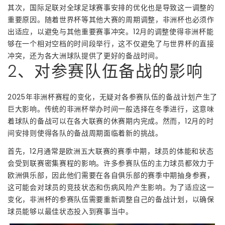
其次，国际足联对全球足球赛事安排的优化也是导致这一调整的
重要原因。随着世界杯等其他大赛的周期调整，非洲杯也必须作
出适应，以避免与其他重要赛事冲突。12月的调整使得非洲杯能
够在一个相对空档的时间段举行，这不仅避免了与世界杯的直接
冲突，还为各大洲球队提供了更好的备战时间。
2、对参赛队伍备战的影响
2025年非洲杯赛程的变化，无疑对各参赛队伍的备战计划产生了
巨大影响。传统的非洲杯举办时间一般选择在冬季进行，这意味
着球队的备战可以在各大联赛的休赛期内完成。然而，12月的时
间安排则使得各队的备战周期面临着新的挑战。
首先，12月通常是欧洲五大联赛的赛季中期，球员的体能和状态
会受到联赛密集赛程的影响。许多参赛队伍的主力球员都效力于
欧洲俱乐部，因此他们需要在各自俱乐部的赛季中期抽身参赛，
这可能会对球员的竞技状态和伤病风险产生影响。为了适应这一
变化，非洲杯的参赛队伍需要重新调整自己的备战计划，以确保
球员能够以最佳状态投入到赛事当中。