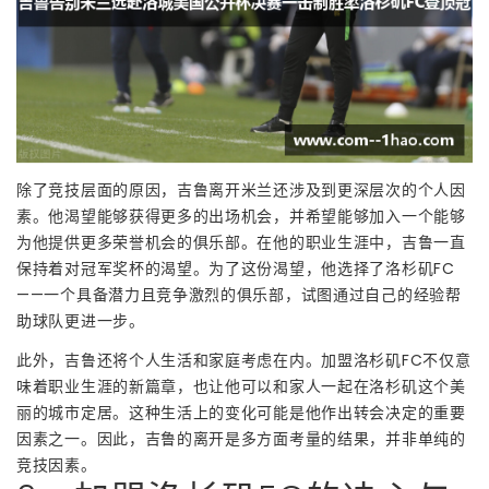
除了竞技层面的原因，吉鲁离开米兰还涉及到更深层次的个人因
素。他渴望能够获得更多的出场机会，并希望能够加入一个能够
为他提供更多荣誉机会的俱乐部。在他的职业生涯中，吉鲁一直
保持着对冠军奖杯的渴望。为了这份渴望，他选择了洛杉矶FC
——一个具备潜力且竞争激烈的俱乐部，试图通过自己的经验帮
助球队更进一步。
此外，吉鲁还将个人生活和家庭考虑在内。加盟洛杉矶FC不仅意
味着职业生涯的新篇章，也让他可以和家人一起在洛杉矶这个美
丽的城市定居。这种生活上的变化可能是他作出转会决定的重要
因素之一。因此，吉鲁的离开是多方面考量的结果，并非单纯的
竞技因素。