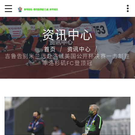
资讯中心
首页
资讯中心
吉鲁告别米兰远赴洛城美国公开杯决赛一击制胜
率洛杉矶FC登顶冠