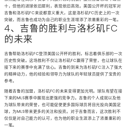
十，但他的进球依旧犀利，表现依旧高效。美国公开杯的冠军对
吉鲁和洛杉矶FC来说都意义重大，这是洛杉矶FC历史上的一次
突破，而吉鲁也成功为自己的职业生涯增添了浓墨重彩的一笔。
4、吉鲁的胜利与洛杉矶FC
的未来
吉鲁帮助洛杉矶FC登顶美国公开杯的胜利，标志着俱乐部的一次
历史性突破。这场胜利不仅让洛杉矶FC赢得了荣誉，也让球队在
接下来的赛季中充满了信心。吉鲁的到来为洛杉矶FC注入了强大
的精神动力，他的经验和领导力为球队的年轻球员提供了宝贵的
参考。
随着吉鲁的加盟，洛杉矶FC的未来变得更加光明。球队有望在接
下来的MLS赛季中展现出更强的竞争力。吉鲁的个人成就以及他
为球队带来的荣誉，也可能促使更多国际球员将目光投向美国足
球，为MLS带来更多的关注和投资。对于吉鲁而言，这次胜利不
仅仅是对自己能力的认可，也为他的职业生涯添上了浓墨重彩的
一笔。