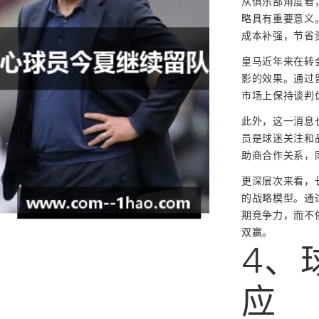
从俱乐部角度看
略具有重要意义
成本补强，节省
皇马近年来在转
影的效果。通过
市场上保持谈判
此外，这一消息
员是球迷关注和
助商合作关系，
更深层次来看，
的战略模型。通
期竞争力，而不
双赢。
4、
应