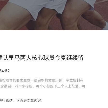
确认皇马两大核心球员今夏继续留
:54:57
格按照你的要求生成一篇完整的文章示例，字数控制在
，包含摘要、四个小标题、每个小标题下三个以上段落、每
进行总结。下面是文章内容：