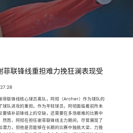
谢菲联锋线重担难力挽狂澜表现受
:27:28
菲联锋线核心球员离队，阿彻（Archer）作为球队的
了球队进攻的重担。作为年轻球员，阿彻面临着前所未
仅要填补前锋线上的空缺，还需要在多场艰难的比赛中
。然而，阿彻在担任谢菲联锋线主力期间，尽管展现了
和潜力，但他是否能够在长期的比赛中独挑大梁、力挽