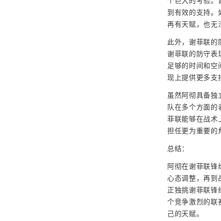
个巨大的考验。
到有效的支持。
再有天赋，也无
此外，谢菲联的
谢菲联的防守表
足够的时间和空
现上提供更多支
虽然阿彻具备独
队在多个方面的
菲联能够在战术
担任更为重要的
总结：
阿彻在谢菲联锋
心态调整，再到
正独挑谢菲联锋
个竞争激烈的联
己的天赋。