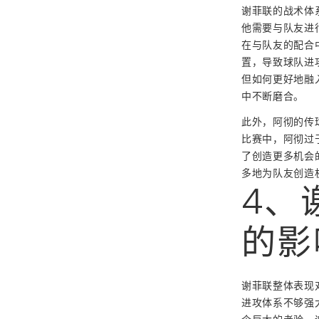
谢菲联的战术体
他需要与队友进
在与队友的配合
置，导致球队进
但如何更好地融
中不断磨合。
此外，阿彻的传
比赛中，阿彻过
了创造更多机会
多地为队友创造
4、
的影
谢菲联整体表现
进攻体系不够强