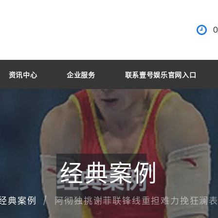
0
资讯中心
企业服务
联系壹号娱乐官网入口
经典案例
阿彻独挑谢菲联锋线重担难力挽狂澜
经典案例