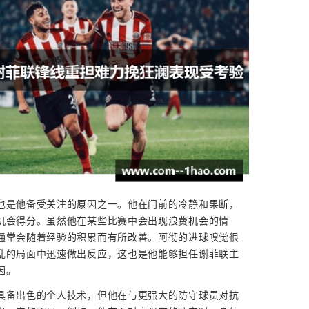
也是他备受关注的原因之一。他在门前的冷静和果断，
机会得分。虽然他在某些比赛中会出现浪费机会的情
通常会随着经验的积累而有所改善。阿彻的进球嗅觉很
乱的局面中迅速做出反应，这也是他能够担任谢菲联主
因。
具备出色的个人技术，但他在与更强大的防守球员对抗