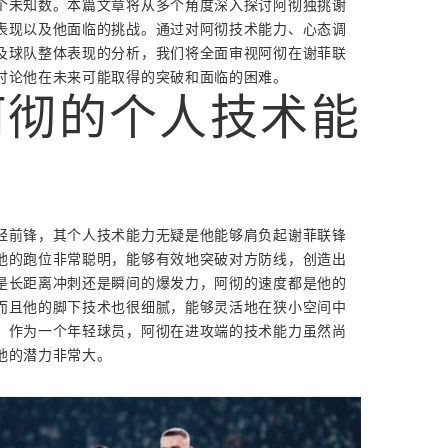
个未知数。本篇文章将从多个角度深入探讨阿彻独挑谢
表现以及他面临的挑战。通过对阿彻技术能力、心态调
及球队整体表现的分析，我们将全面审视阿彻在谢菲联
讨论他在未来可能取得的突破和面临的困难。
阿彻的个人技术能
轻前锋，其个人技术能力无疑是他能够肩负起谢菲联锋
他的跑位非常聪明，能够有效地突破对方防线，创造出
是长距离冲刺还是瞬间的爆发力，阿彻的速度都是他的
而且他的脚下技术也很细腻，能够灵活地在狭小空间中
。作为一个年轻球员，阿彻在进攻端的技术能力虽然尚
他的潜力非常大。