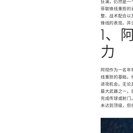
狂澜，仍然是一
菲联锋线重担的
整、战术配合以
锋线的表现，并
1、
力
阿彻作为一名年
线重担的基础。
进攻机会。无论
最大武器之一。
完成传球或射门
未达到顶级，但