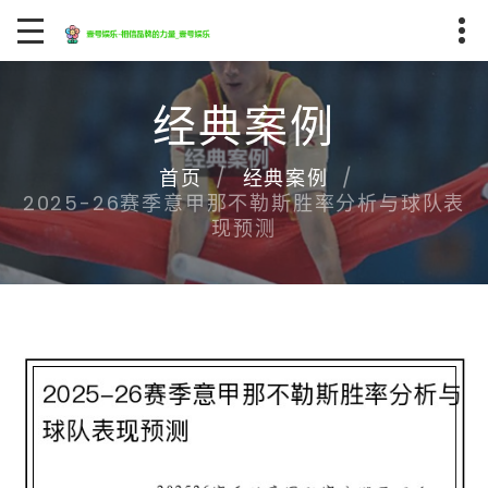
经典案例
首页
经典案例
2025-26赛季意甲那不勒斯胜率分析与球队表
现预测