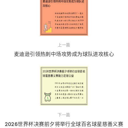
上一篇
麦迪逊引领热刺中场攻势成为球队进攻核心
下一篇
2026世界杯决赛前夕将举行全球百名球星慈善义赛