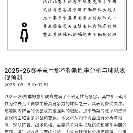
2025-26赛季意甲那不勒斯胜率分析与球队表
现预测
2026-06-18 10:02:51
2025-26赛季的意甲联赛充满了不确定性与悬念，其中那不勒斯
作为过去几个赛季中最具竞争力的球队之一，其表现备受关注。
随着队内阵容的调整及其他强队的崛起，那不勒斯的胜率和整体
表现将面临更多挑战和变数。本文将从四个方面进行分析与预
测：球队阵容、战术风格、主要竞争对手以及伤病和赛季中期的
表现。通过对这些方面的分析，力求为球迷和分析师提供一个相