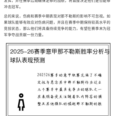
发挥，并在赛季后期确保足够的战绩，将直接决定他们是否能够
冲击冠军。
总的来说，伤病和赛季中期表现对那不勒斯的影响不可忽视。如
果球队能够有效应对伤病问题，并且在赛季中期保持较高水平的
竞技状态，那么他们将具备持续竞争的能力，有望在赛季末为冠
军争夺战贡献一份力量。