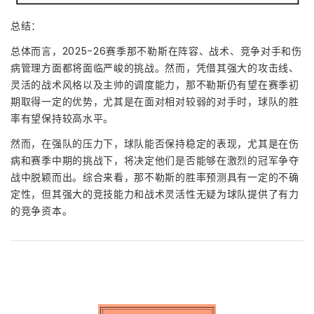
总结：
总体而言，2025-26赛季那不勒斯在阵容、战术、竞争对手和伤
病管理方面都将面临严峻的挑战。然而，凭借其强大的攻击线、
灵活的战术风格以及主帅的调度能力，那不勒斯仍有望在赛季初
期取得一定的优势，尤其是在面对相对较弱的对手时，球队的胜
率有望保持较高水平。
然而，在强队的压力下，球队能否保持稳定的表现，尤其是在伤
病和赛季中期的挑战下，将决定他们是否能够在激烈的冠军争夺
战中脱颖而出。综合来看，那不勒斯的胜率预测具有一定的不确
定性，但其强大的竞技能力和战术灵活性无疑为球队提供了有力
的竞争资本。