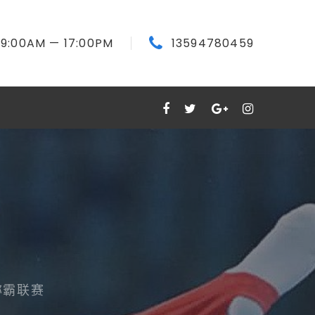
9:00
AM
— 17:00
PM
13594780459
称霸联赛