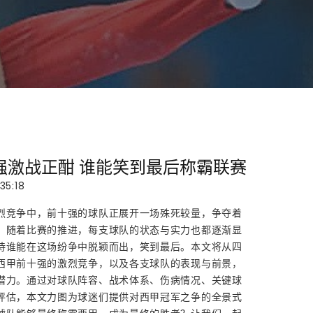
强激战正酣 谁能笑到最后称霸联赛
35:18
烈竞争中，前十强的球队正展开一场殊死较量，争夺着
。随着比赛的推进，每支球队的状态与实力也都逐渐显
待谁能在这场纷争中脱颖而出，笑到最后。本文将从四
西甲前十强的激烈竞争，以及各支球队的表现与前景，
潜力。通过对球队阵容、战术体系、伤病情况、关键球
评估，本文力图为球迷们提供对西甲冠军之争的全景式