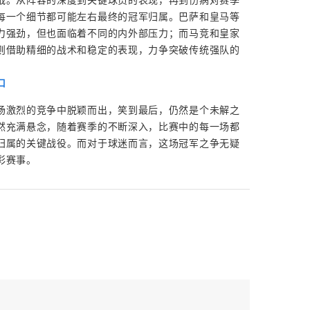
每一个细节都可能左右最终的冠军归属。巴萨和皇马等
力强劲，但也面临着不同的内外部压力；而马竞和皇家
则借助精细的战术和稳定的表现，力争突破传统强队的
口
场激烈的竞争中脱颖而出，笑到最后，仍然是个未解之
然充满悬念，随着赛季的不断深入，比赛中的每一场都
归属的关键战役。而对于球迷而言，这场冠军之争无疑
彩赛事。