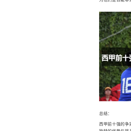
总结：
西甲前十强的争
独特的优势与挑