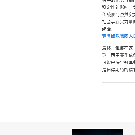
稳定性的影响，
传统豪门虽然实
社会等新兴力量
统治。
壹号娱乐官网入
最终，谁能在这
谜。西甲赛季依
可能是决定冠军
是值得期待的精