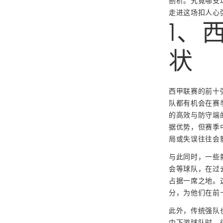
剖析。究竟哪支
走进这场扣人心
1、
状
西甲联赛的前十
队都有机会在赛
的高效与防守端
据优势，但赛季
局或失误往往会
与此同时，一些
会等球队，在过
占据一席之地。
分，为他们在前
此外，传统强队
中下游球队时，