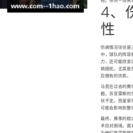
物。任何一场焦
4、
性
伤病情况往往是
中，球队的阵容
力，还可能改变
病困扰，尤其是
应拥有的优势。
马竞在过去的赛
题。苏亚雷斯的
伏不定。而皇家
可能会影响到整
最终，赛季的稳
术应对困境。面
为他们是否能够