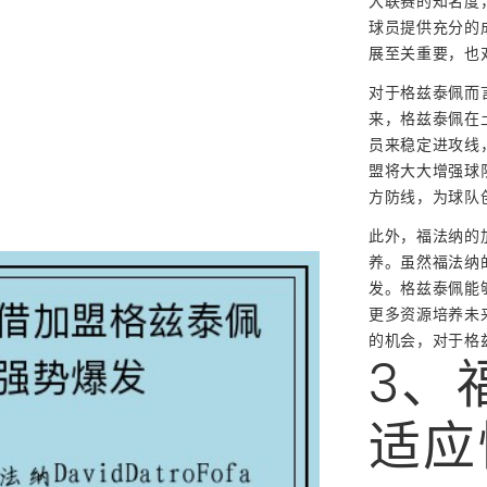
大联赛的知名度
球员提供充分的
展至关重要，也
对于格兹泰佩而
来，格兹泰佩在
员来稳定进攻线
盟将大大增强球
方防线，为球队
此外，福法纳的
养。虽然福法纳
发。格兹泰佩能
更多资源培养未
的机会，对于格
3、
适应