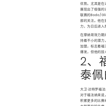
优势。尤其是在
展现出了极强的
联赛的Bodo/
部的关注。他在
力，为日后进入
在摩纳哥效力期
持着不小的潜力
加盟，标志着福
爆发，但他的技
2、
泰佩
大卫·达特罗福
对于福法纳来说
积累更多的比赛