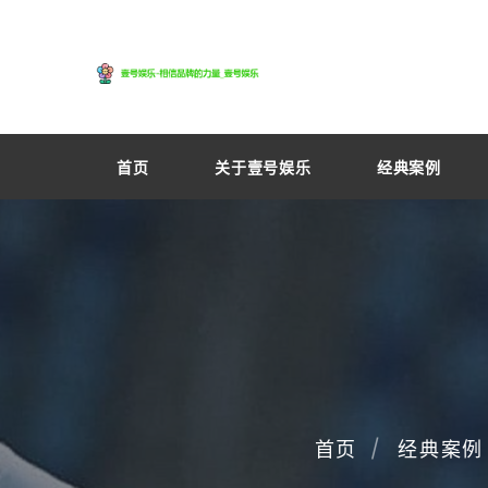
首页
关于壹号娱乐
经典案例
首页
经典案例