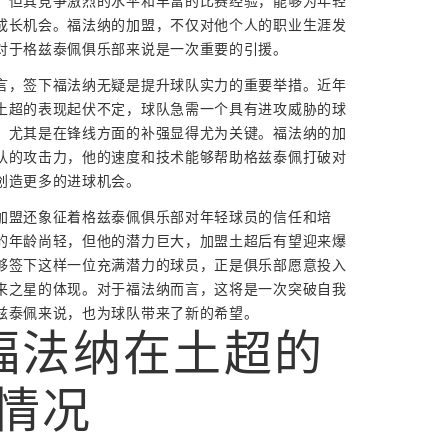
，但其竞争激烈的水平和丰富的比赛经验，能够为年轻
成长机会。福法纳的加盟，不仅对他个人的职业生涯发
对于格兹泰佩俱乐部来说是一次重要的引援。
言，签下福法纳无疑是提升球队实力的重要举措。近年
土超的表现起伏不定，球队急需一个具有进攻威胁的球
，尤其是在锋线方面的补强显得尤为关键。福法纳的加
队的攻击力，他的速度和技术能够帮助格兹泰佩打破对
创造更多的进球机会。
加盟还象征着格兹泰佩俱乐部对年轻球员的信任和培
的年龄尚轻，但他的潜力巨大，加盟土超后有望迎来爆
够签下这样一位充满潜力的球员，正是俱乐部愿意投入
来之星的体现。对于福法纳而言，这将是一次突破自我
兹泰佩来说，也为球队带来了新的希望。
福法纳在土超的
情况