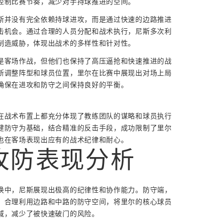
控制比赛节奏，减少对手持球推进的空间。
斯并没有完全依赖持球进攻，而是通过快速的边路推进
击机会。通过合理的人员分配和战术执行，尼斯多次利
制造威胁，体现出战术的多样性和针对性。
是客场作战，但他们也保持了高压逼抢和快速推进的战
断调整阵型和球员位置，里尔在比赛中展现出对场上局
确保在进攻和防守之间保持良好的平衡。
在战术布置上都充分体现了教练团队的谋略和球员执行
健防守为基础，结合精准的反击手段，成功限制了里尔
也在客场表现出应有的战术纪律和耐心。
攻防表现分析
换中，尼斯展现出极高的纪律性和协作能力。防守端，
，合理利用边路和中路的防守空间，将里尔的核心球员
域，减少了被快速破门的风险。