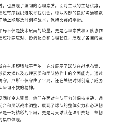
时，也展现了坚韧的心理素质。面对主队的主场优势，
通过有序组织进攻寻找机会。球队内部的良好沟通和默
在场上能够及时调整战术，保持比赛的平衡。
平局不仅是技术层面的较量，更是心理素质和团队协作
通过冷静应对、协调配合和心理韧性，展现了各自的坚
斯在主场顽强战平里尔，充分展示了球队在战术布置、
球员发挥以及心理素质和团队协作上的全面能力。通过
防守，尼斯不仅守住了平局，还在关键时刻创造了威胁
队坚韧不拔的精神。
现同样令人赞赏。他们在面对主队压力时保持冷静，通
配合和灵活战术调整，展现了球队的整体实力和心理韧
仅是一场精彩的平局，更是两支球队在法甲赛场上坚韧
的集中体现。