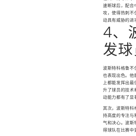
速断球后，配合
攻，使得热刺不
动具有威胁的进
4、
发球
波斯特科格鲁不
也表现出色。他
上都能发挥出最
升了球员的技术
动能力都有了显
其次，波斯特科
持高度的专注与
气和决心。波斯
得球队在比赛中