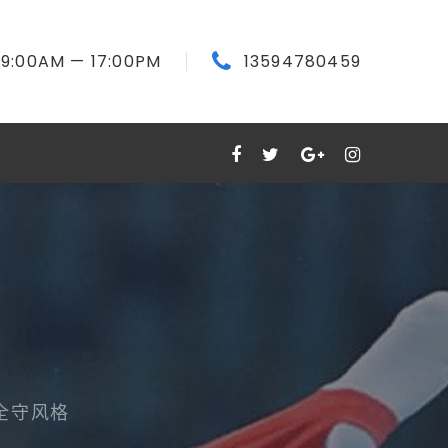
9:00
AM
— 17:00
PM
13594780459
全守风格