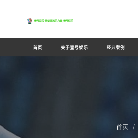
首页
关于壹号娱乐
经典案例
首页