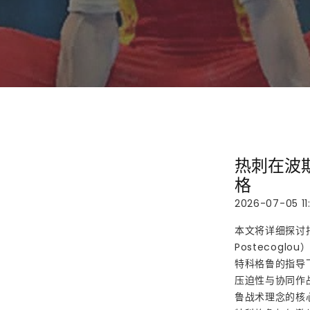
热刺在波
格
2026-07-05 11:
本文将详细探讨
Postecog
特科格鲁的指导
压迫性与协同作
鲁战术理念的核