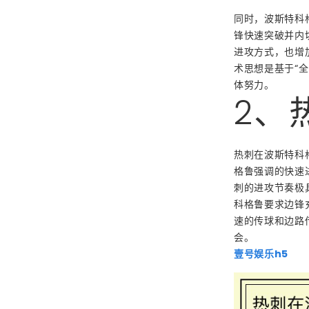
同时，波斯特科
锋快速突破并内
进攻方式，也增
术思想是基于“
体努力。
2、
热刺在波斯特科
格鲁强调的快速
刺的进攻节奏极
科格鲁要求边锋
速的传球和边路
会。
壹号娱乐h5