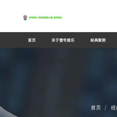
首页
关于壹号娱乐
经典案例
首页
经