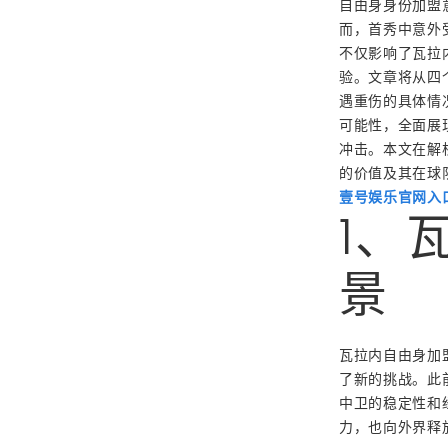
自由身身份加盟
而，首秀中意外
不仅影响了瓦拉
验。文章将从四
遇重伤的具体情
可能性，全面展
冲击。本文在解
的价值及其在球
壹号娱乐官网入
1、
景
瓦拉内自由身加
了新的挑战。此
中卫的稳定性和
力，也向外界释