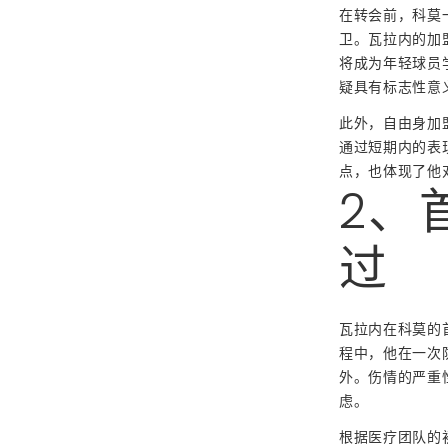
在转会前，科莫
卫。瓦拉内的加
将成为年轻球员
疑具有标志性意
此外，自由身加
通过短期内的表
点，也体现了他
2、
过
瓦拉内在科莫的
程中，他在一次
外。伤情的严重
虑。
根据医疗团队的