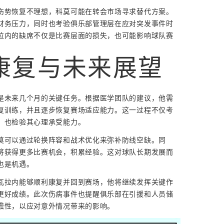
伤势恢复不理想，科莫可能在转会市场寻求替代方案。
财务压力，同时也考验俱乐部管理层在应对突发事件时
拉内的缺席不仅是比赛层面的损失，也可能影响球队赛
康复与未来展望
是未来几个月的关键任务。根据医学团队的建议，他需
复训练，并且逐步恢复赛场适应能力。这一过程不仅考
，也检验其心理承受能力。
莫可以通过轮换阵容和战术优化来弥补防线空缺。同
将获得更多比赛机会，积累经验。这对球队长期发展而
也是机遇。
瓦拉内能够顺利康复并回到赛场，他将继续发挥关键作
更好成绩。此次伤病事件也提醒俱乐部在引援和人员储
瞻性，以应对意外情况带来的影响。