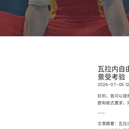
瓦拉内自
景受考验
2026-07-05 12
好的，我可以按
题和格式要求，
---
文章摘要：瓦拉