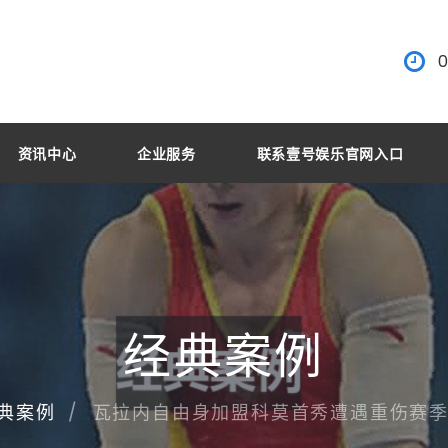
0
资讯中心
企业服务
联系壹号娱乐官网入口
经典案例
瓦拉内自由身加盟科莫首秀遭遇重伤赛
典案例