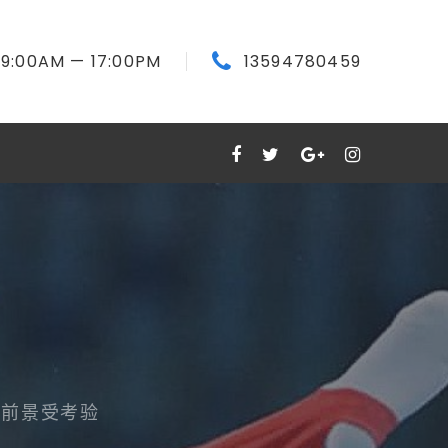
9:00
AM
— 17:00
PM
13594780459
季前景受考验