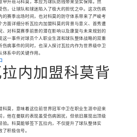
意甲升班马科莫，本应为球队防线带来坚实保障。然
受伤，让球队和球迷陷入了极大的担忧之中。这次伤病
内的赛季出场时间，也对科莫的防守体系带来了严峻考
个方面详细分析瓦拉内加盟科莫的背景与意义、首秀遭
况、对科莫赛季前景的潜在影响以及康复与未来规划的
现这一事件对球员个人职业生涯和球队整体战略的双重
析伤病事件的同时，也深入探讨瓦拉内作为世界级中卫
队体系中的关键作用。
口
瓦拉内加盟科莫背
盟科莫，意味着这位前世界冠军中卫在职业生涯中迎来
前，他在曼联的表现虽受伤病困扰，但依旧展现出顶级
经验。科莫能够签下瓦拉内，不仅提升了球队整体实
放了积极信号。