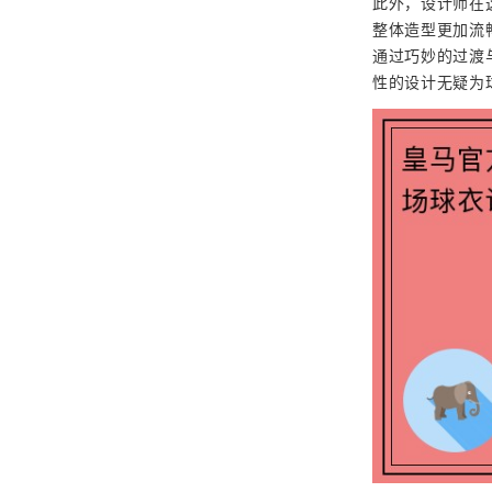
此外，设计师在
整体造型更加流
通过巧妙的过渡
性的设计无疑为