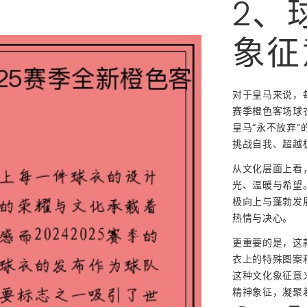
2、
象征
对于皇马来说，每
赛季橙色客场球
皇马“永不放弃
挑战自我、超越
从文化层面上看
光、温暖与希望
极向上与蓬勃发
热情与决心。
更重要的是，这
衣上的特殊图案
这种文化象征意
精神象征，凝聚