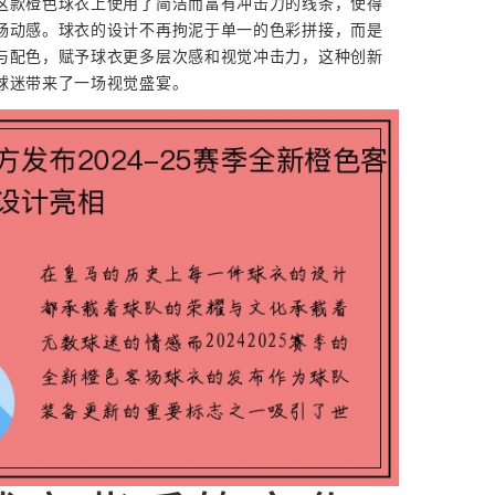
这款橙色球衣上使用了简洁而富有冲击力的线条，使得
畅动感。球衣的设计不再拘泥于单一的色彩拼接，而是
与配色，赋予球衣更多层次感和视觉冲击力，这种创新
球迷带来了一场视觉盛宴。