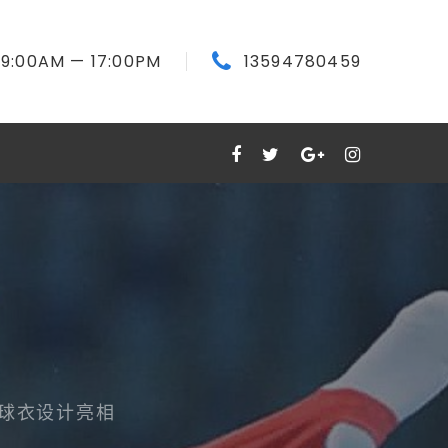
9:00
AM
— 17:00
PM
13594780459
场球衣设计亮相