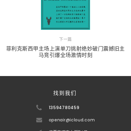
下一篇
菲利克斯西甲主场上演单刀挑射绝妙破门震撼旧主
马竞引爆全场激情时刻
找到我们
13594780459
openair@icloud.com