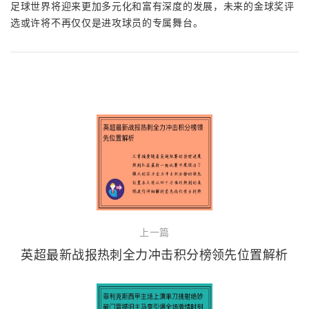
足球世界将迎来更加多元化和富有深度的发展，未来的金球奖评
选或许将不再仅仅是进攻球员的专属舞台。
上一篇
英超最新战报热刺全力冲击积分榜领先位置解析