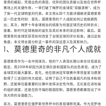
里奇的崛起，凭借出色的表现、优异的团队贡献以及他在世界杯
赛场上的关键作用，一举打破了梅罗的金球奖“双雄垄断”，成为
了新一代足球明星的代表。本文将从四个方面详细阐述莫德里奇
这一历史性时刻：首先，莫德里奇的个人成就如何让他脱颖而
出；其次，梅罗十年金球统治的结束为何是足球历史的转折点；
接着，新时代足球格局的诞生及其对未来的深远影响；最后，莫
德里奇的金球奖获奖如何改变了全球足球的评价标准。通过这些
角度，本文将全面分析这一事件的深远意义及其影响力。
1、莫德里奇的非凡个人成就
莫德里奇作为一名中场球员，他的个人表现长期以来往往低调且
稳定，而2018年却因为其在俱乐部和国家队的出色表现，成为了
金球奖的最大赢家。首先，他在欧洲冠军联赛中率领皇家马德里
取得了三连冠的伟大成就，证明了自己不仅具备超凡的技术和视
野，还能够在最重要的比赛中发挥决定性作用。无论是在进攻端
的组织调度，还是在防守端的稳固控制，莫德里奇都展现出了中
场大师的全面能力。
其次，莫德里奇在俄罗斯世界杯中的表现堪称完美。作为克罗地