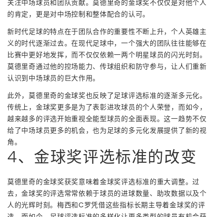
关注中场球员和团队贡献。莫德里奇的金球奖不仅仅是对他个人
的肯定，更是对中场控制和整体配合的认可。
新时代足球的特点在于团队合作的重要性不断上升，个人英雄主
义的时代逐渐过去。在现代足球中，一个强大的团队往往能够在
比赛中更好地发挥，而不仅仅依赖一两个明星球员的闪光时刻。
莫德里奇通过他的控场能力、传球组织和防守参与，让人们重新
认识到中场球员的巨大作用。
此外，莫德里奇的金球奖也反映了足球评选标准的逐渐多元化。
传统上，金球奖更多是为了表彰进攻球员的个人荣誉，而如今，
越来越多的评选开始重视全能型球员的全面表现。这一趋势不仅
给了中场球员更多的机会，也为足球的多元化发展提供了新的视
角。
4、金球奖评选标准的改变
莫德里奇的金球奖获奖意味着金球奖评选标准的重大调整。过
去，金球奖的评选常常依赖于球员的进球数量、助攻数据以及个
人的光辉时刻。梅西和C罗凭借这些指标长期主导着金球奖的评
选。而如今，足球评选标准的多样化让更多类型的球员有机会获