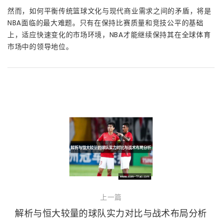
然而，如何平衡传统篮球文化与现代商业需求之间的矛盾，将是
NBA面临的最大难题。只有在保持比赛质量和竞技公平的基础
上，适应快速变化的市场环境，NBA才能继续保持其在全球体育
市场中的领导地位。
上一篇
解析与恒大较量的球队实力对比与战术布局分析