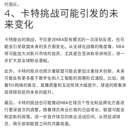
代观众。
4、卡特挑战可能引发的未
来变化
卡特提出的挑战，不仅是对NBA现有模式的一次深刻反思，也可
能会引发联盟未来的多方面变化。从全球化战略的角度看，NBA
将可能加大对新兴市场的投资，尤其是在亚洲和非洲地区，进一
步扩大其全球粉丝基础。
此外，卡特的观点也预示着联盟可能会更加注重技术创新，未来
可能会有更多基于数字化和人工智能的观赛形式涌现。比如，随
着5G网络的普及，直播质量和互动性将大幅提升，球迷的观看体
验将得到前所未有的提升。
最后，卡特的挑战也可能推动NBA在球员个性化和品牌化方面进
行更深层次的调整。随着球员商业价值的日益增长，联盟可能会
制定新的政策，进一步放开球员的商业活动空间，从而促进球
员、俱乐部和联盟之间的共赢局面。