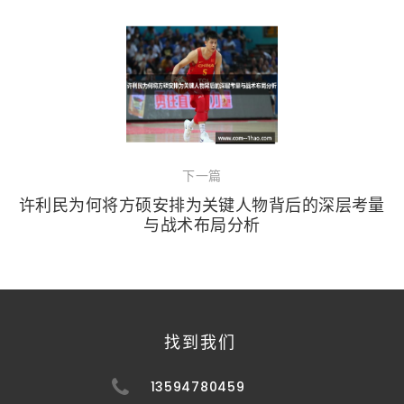
下一篇
许利民为何将方硕安排为关键人物背后的深层考量
与战术布局分析
找到我们
13594780459