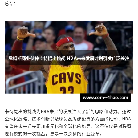
总结：
卡特提出的挑战为NBA未来的发展注入了新的思路和动力。通过
全球化战略、技术创新以及球员品牌建设等多方面的推动，NBA
有望在未来迎来更加多元化和全球化的格局。这不仅仅是对联盟
现有模式的一次挑战，更是一次深刻的行业变革。