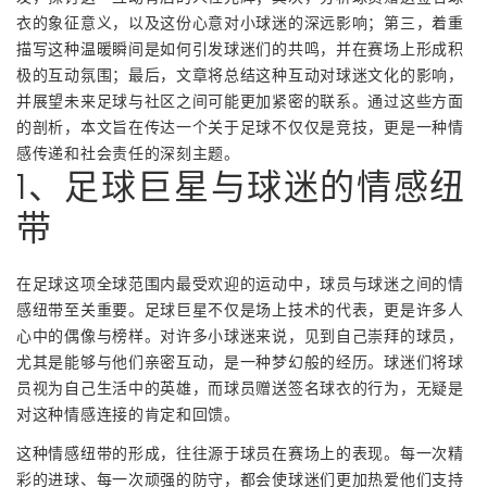
衣的象征意义，以及这份心意对小球迷的深远影响；第三，着重
描写这种温暖瞬间是如何引发球迷们的共鸣，并在赛场上形成积
极的互动氛围；最后，文章将总结这种互动对球迷文化的影响，
并展望未来足球与社区之间可能更加紧密的联系。通过这些方面
的剖析，本文旨在传达一个关于足球不仅仅是竞技，更是一种情
感传递和社会责任的深刻主题。
1、足球巨星与球迷的情感纽
带
在足球这项全球范围内最受欢迎的运动中，球员与球迷之间的情
感纽带至关重要。足球巨星不仅是场上技术的代表，更是许多人
心中的偶像与榜样。对许多小球迷来说，见到自己崇拜的球员，
尤其是能够与他们亲密互动，是一种梦幻般的经历。球迷们将球
员视为自己生活中的英雄，而球员赠送签名球衣的行为，无疑是
对这种情感连接的肯定和回馈。
这种情感纽带的形成，往往源于球员在赛场上的表现。每一次精
彩的进球、每一次顽强的防守，都会使球迷们更加热爱他们支持