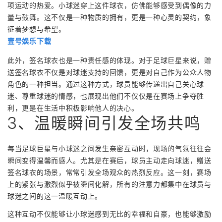
项运动的热爱。小球迷穿上这件球衣，仿佛能够感受到偶像的力
量与鼓舞。这不仅是一种物质的拥有，更是一种心灵的契约，象
征着梦想与希望。
壹号娱乐下载
此外，签名球衣也是一种责任感的体现。对于足球巨星来说，赠
送签名球衣不仅是对球迷支持的回馈，更是对自己作为公众人物
角色的一种担当。通过这种方式，球员能够传递出自己关心球
迷、尊重球迷的情感，也展现出他们不仅仅是在赛场上争夺胜
利，更是在生活中积极影响他人的决心。
3、温暖瞬间引发全场共鸣
每当足球巨星与小球迷之间发生亲密互动时，现场的气氛往往会
瞬间变得温馨而感人。尤其是在赛后，球员主动走向球迷，赠送
签名球衣的场景，常常引发全场观众的热烈反应。这一刻，赛场
上的紧张与激烈似乎被瞬间化解，所有的注意力都集中在球员与
球迷之间的这一温暖互动上。
这种互动不仅能够让小球迷感到无比的幸福和自豪，也能够激励