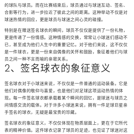
的球队与球员。而在比赛结束后，球员通过与球迷互动、签名、
合影等行为，进一步拉近了彼此之间的距离。这种举动不仅是对
球迷热情的回应，更是球员与球迷之间心灵的碰撞。
特别是在赠送签名球衣的瞬间，球员不仅仅是提供了一份礼物，
更是传递了一份情感。这种情感的交换，常常让小球迷们感动不
已，甚至成为他们人生中的重要记忆。对于他们来说，这不仅仅
是一件球衣，更是一份来自偶像的关怀和鼓励，象征着他们与球
员之间一种不言而喻的亲密关系。
2、签名球衣的象征意义
签名球衣对于小球迷来说，不仅仅是一件普通的运动装备。它是
他们对偶像的敬仰与喜爱，也是他们对足球这项运动热情的体
现。每一件签名球衣都承载着某个瞬间的回忆，是球迷与球员之
间情感交流的载体。对于许多小球迷来说，拥有一件足球巨星亲
手签名的球衣，无疑是最宝贵的珍藏。
签名球衣的象征意义，不仅仅体现在物质层面上，更在于它所代
表的精神价值。这件球衣记录了球员的足迹，也见证了球迷对这