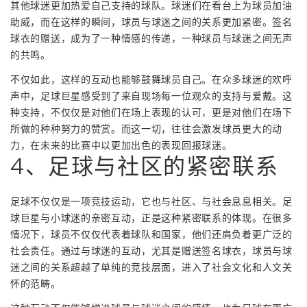
其他球迷更加热爱自己支持的球队。球迷们在看台上为球员加油
助威，而在这样的瞬间，球员与球迷之间的关系更加紧密。签名
球衣的赠送，成为了一种情感的传递，一种球员与球迷之间无声
的共鸣。
不仅如此，这样的互动也能够鼓舞球员自己。在众多球迷的欢呼
声中，足球巨星感受到了来自现场每一位观众的支持与爱戴。这
种支持，不仅仅是对他们在场上表现的认可，更是对他们在场下
所做的种种努力的赞赏。而这一切，往往会激发球员更大的动
力，在未来的比赛中以更加出色的表现回报球迷。
4、足球与社区的紧密联系
足球不仅仅是一项竞技运动，它也与社区、与社会息息相关。足
球巨星与小球迷的亲密互动，正是这种紧密联系的体现。在很多
情况下，球员不仅仅代表着球队和国家，他们还肩负着更广泛的
社会责任。通过与球迷的互动，尤其是赠送签名球衣，球员与球
迷之间的关系超越了单纯的竞技层面，进入了社会文化和人文关
怀的范畴。