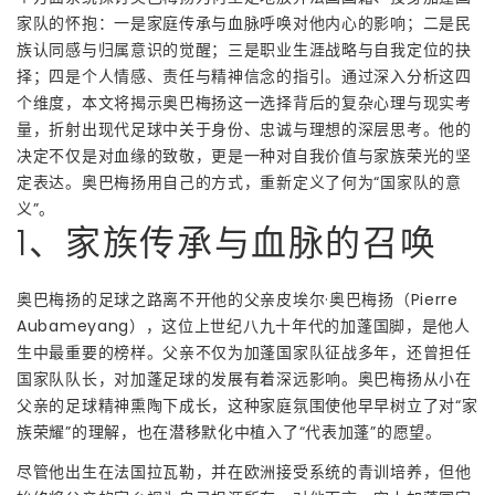
家队的怀抱：一是家庭传承与血脉呼唤对他内心的影响；二是民
族认同感与归属意识的觉醒；三是职业生涯战略与自我定位的抉
择；四是个人情感、责任与精神信念的指引。通过深入分析这四
个维度，本文将揭示奥巴梅扬这一选择背后的复杂心理与现实考
量，折射出现代足球中关于身份、忠诚与理想的深层思考。他的
决定不仅是对血缘的致敬，更是一种对自我价值与家族荣光的坚
定表达。奥巴梅扬用自己的方式，重新定义了何为“国家队的意
义”。
1、家族传承与血脉的召唤
奥巴梅扬的足球之路离不开他的父亲皮埃尔·奥巴梅扬（Pierre
Aubameyang），这位上世纪八九十年代的加蓬国脚，是他人
生中最重要的榜样。父亲不仅为加蓬国家队征战多年，还曾担任
国家队队长，对加蓬足球的发展有着深远影响。奥巴梅扬从小在
父亲的足球精神熏陶下成长，这种家庭氛围使他早早树立了对“家
族荣耀”的理解，也在潜移默化中植入了“代表加蓬”的愿望。
尽管他出生在法国拉瓦勒，并在欧洲接受系统的青训培养，但他