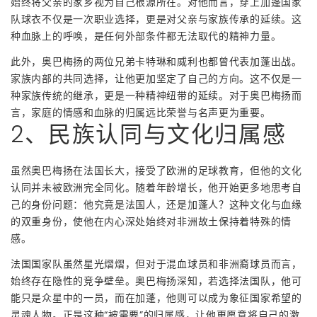
始终将父亲的家乡视为自己根源所在。对他而言，穿上加蓬国家
队球衣不仅是一次职业选择，更是对父亲与家族传承的延续。这
种血脉上的呼唤，是任何外部条件都无法取代的精神力量。
此外，奥巴梅扬的两位兄弟卡特琳和威利也都曾代表加蓬出战。
家族内部的共同选择，让他更加坚定了自己的方向。这不仅是一
种家族传统的继承，更是一种精神纽带的延续。对于奥巴梅扬而
言，家庭的情感和血脉的归属远比荣誉与名声更为重要。
2、民族认同与文化归属感
虽然奥巴梅扬在法国长大，接受了欧洲的足球教育，但他的文化
认同并未被欧洲完全同化。随着年龄增长，他开始更多地思考自
己的身份问题：他究竟是法国人，还是加蓬人？这种文化与血缘
的双重身份，使他在内心深处始终对非洲故土保持着特殊的情
感。
法国国家队虽然星光熠熠，但对于混血球员和非洲裔球员而言，
始终存在隐性的竞争壁垒。奥巴梅扬深知，若选择法国队，他可
能只是众星中的一员，而在加蓬，他则可以成为象征国家希望的
灵魂人物。正是这种“被需要”的归属感，让他更愿意将自己的激