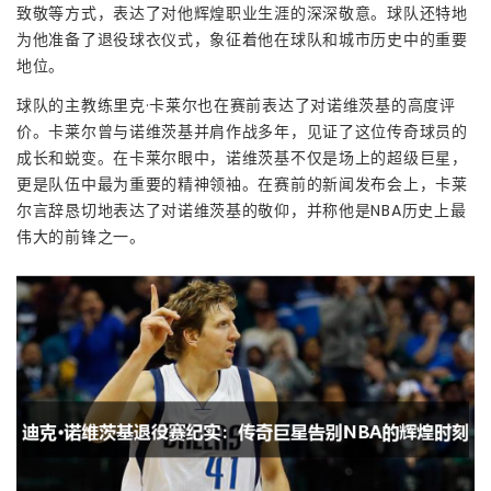
致敬等方式，表达了对他辉煌职业生涯的深深敬意。球队还特地
为他准备了退役球衣仪式，象征着他在球队和城市历史中的重要
地位。
球队的主教练里克·卡莱尔也在赛前表达了对诺维茨基的高度评
价。卡莱尔曾与诺维茨基并肩作战多年，见证了这位传奇球员的
成长和蜕变。在卡莱尔眼中，诺维茨基不仅是场上的超级巨星，
更是队伍中最为重要的精神领袖。在赛前的新闻发布会上，卡莱
尔言辞恳切地表达了对诺维茨基的敬仰，并称他是NBA历史上最
伟大的前锋之一。