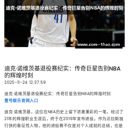
迪克·诺维茨基退役赛纪实：传奇巨星告别NBA
的辉煌时刻
2025-11-24 12:37:59
迪克·诺维茨基退役赛纪实：传奇巨星告别NBA的辉煌时刻
壹号娱乐官网入口
迪克·诺维茨基，这位在NBA历史上留下浓墨重彩的一笔，经过了
21年的辉煌职业生涯后，终于在2019年宣布退役。作为达拉斯独
行侠的象征性人物，他的退役赛不仅是对个人成就的总结，也是