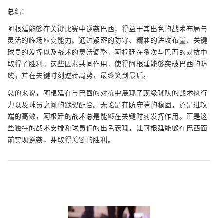
总结：
阿根廷能够在关键比赛中逆袭巴西，得益于其出色的战术布局与
灵活的临场应变能力。通过紧密的防守、精准的进攻布置、关键
球员的发挥以及战术的灵活调整，阿根廷在多次与巴西的对抗中
取得了胜利。这些因素共同作用，使得阿根廷能够突破巴西的防
线，并在关键时刻逆转局势，最终笑到最后。
总的来说，阿根廷在与巴西的对抗中展现了顶级球队的战术执行
力以及球员之间的默契配合。无论是在防守端的稳固，还是进攻
端的高效，阿根廷的战术总是能够在关键时刻发挥作用。正是这
些独特的战术安排和球员们的出色表现，让阿根廷能够在巴西面
前实现逆袭，并取得关键的胜利。