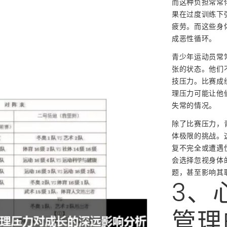
而这种负担常常
果在过度训练下
疲劳。而这些身
成恶性循环。
青少年运动员常
张的状态。他们
技压力。比赛成
理压力可能让他
失常的情况。
除了比赛压力，
体极限的挑战。
复不完全或遭遇
会选择忽视身体
题，甚至影响其
3、
管理