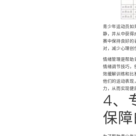
青少年运动员如
静，并从中获得
赛中保持良好的
对，减少心理创
情绪管理是帮助
情绪调节技巧，
效缓解训练和比
他们的运动表现
力，从而实现健
4、
保障