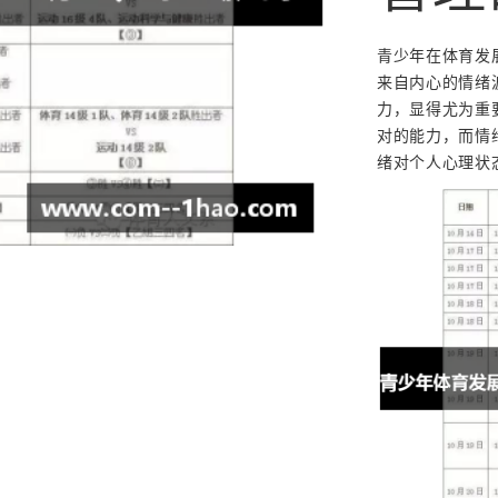
青少年在体育发
来自内心的情绪
力，显得尤为重
对的能力，而情
绪对个人心理状