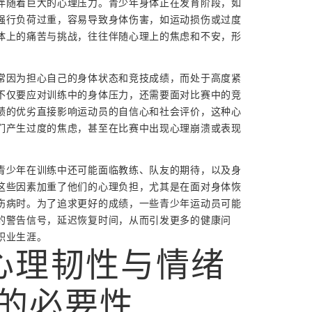
伴随着巨大的心理压力。青少年身体正在发育阶段，如
强行负荷过重，容易导致身体伤害，如运动损伤或过度
体上的痛苦与挑战，往往伴随心理上的焦虑和不安，形
常因为担心自己的身体状态和竞技成绩，而处于高度紧
不仅要应对训练中的身体压力，还需要面对比赛中的竞
绩的优劣直接影响运动员的自信心和社会评价，这种心
们产生过度的焦虑，甚至在比赛中出现心理崩溃或表现
青少年在训练中还可能面临教练、队友的期待，以及身
这些因素加重了他们的心理负担，尤其是在面对身体恢
伤病时。为了追求更好的成绩，一些青少年运动员可能
的警告信号，延迟恢复时间，从而引发更多的健康问
职业生涯。
心理韧性与情绪
的必要性