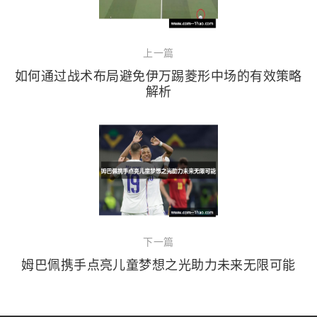
上一篇
如何通过战术布局避免伊万踢菱形中场的有效策略
解析
下一篇
姆巴佩携手点亮儿童梦想之光助力未来无限可能