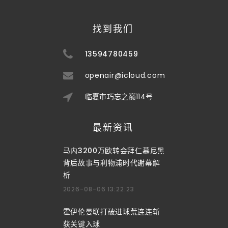
找到我们
13594780459
openair@icloud.com
临夏市巧忘之巅114号
最新资讯
马内3200万欧转会拜仁慕尼黑
背后故事与利物浦时代谢幕解
析
2026-08-06 13:22:23
霍伊伦曼联打破进球荒连连斩
获关键入球