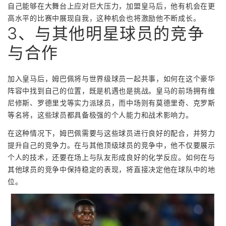
自己能够在大舞台上应对巨大压力，加盟皇马后，他有机会在更
高水平的比赛中展现自我，这种机会也将激励他不断成长。
3、与其他明星球员的竞争
与合作
加入皇马后，姆巴佩将与世界级球员一起共事，如何在这个豪华
阵容中找到自己的位置，既是机遇也是挑战。皇马的前场拥有维
尼修斯、罗德里戈等实力派球员，而中场则有莫德里奇、克罗斯
等名将，这些球员都具备极强的个人能力和战术影响力。
在这种情况下，姆巴佩需要与这些球员进行良好的配合，并努力
提升自己的竞争力。在与其他顶级球员的竞争中，他不仅要展示
个人的技术，还要在场上与队友形成良好的化学反应。如何在与
其他球员的竞争中保持稳定的表现，将直接决定他在球队中的地
位。