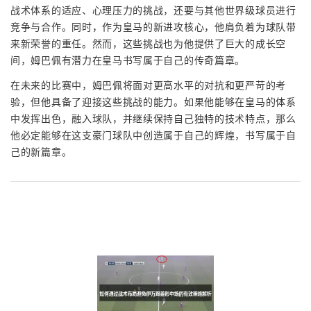
战术体系的适应、心理压力的挑战，还要与其他世界级球员进行
竞争与合作。同时，作为皇马的新进攻核心，他肩负着为球队带
来新荣誉的重任。然而，这些挑战也为他提供了巨大的成长空
间，姆巴佩有潜力在皇马书写属于自己的传奇篇章。
在未来的比赛中，姆巴佩将面对更高水平的对抗和更严苛的考
验，但他具备了迎接这些挑战的能力。如果他能够在皇马的体系
中发挥出色，融入球队，并继续保持自己独特的技术特点，那么
他必定能够在这支豪门球队中创造属于自己的辉煌，书写属于自
己的新篇章。