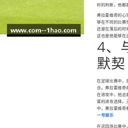
时的判断，他都
弗拉霍维奇的心
够在不同的比赛
还是在落后的时
这也是他能够在
4、
默契
在足球比赛中，
合。弗拉霍维奇
在进攻中，他总
富的进攻选择。
中，弗拉霍维奇
一号娱乐
在这四场比赛中