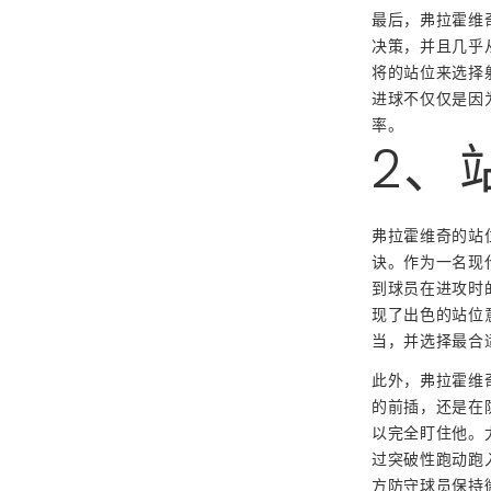
最后，弗拉霍维
决策，并且几乎
将的站位来选择
进球不仅仅是因
率。
2、
弗拉霍维奇的站
诀。作为一名现
到球员在进攻时
现了出色的站位
当，并选择最合
此外，弗拉霍维
的前插，还是在
以完全盯住他。
过突破性跑动跑
方防守球员保持