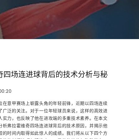
奇四场连进球背后的技术分析与秘
00:20
位在意甲赛场上崭露头角的年轻前锋，近期以四场连续
了广泛的关注。对于一位年轻球员来说，这样的高效进
人实力，也反映了他在进攻端的多重技术素养。在本文
分析弗拉霍维奇四场连进球背后的技术原因，并揭示他
短的时间内取得如此惊人的成绩。我们将从以下四个方