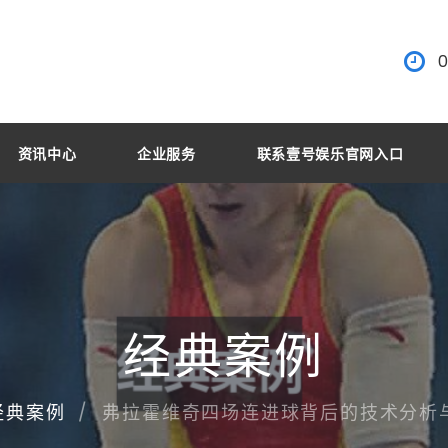
0
资讯中心
企业服务
联系壹号娱乐官网入口
经典案例
弗拉霍维奇四场连进球背后的技术分析
经典案例