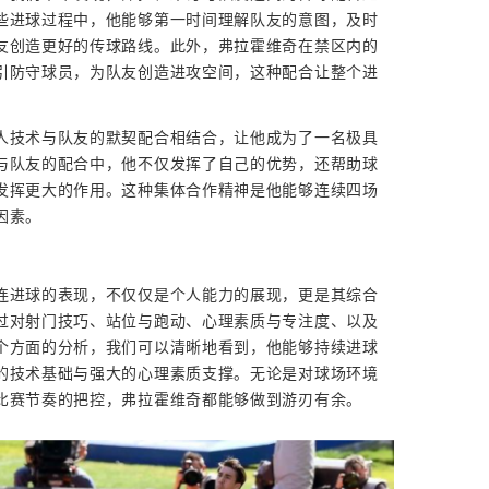
些进球过程中，他能够第一时间理解队友的意图，及时
友创造更好的传球路线。此外，弗拉霍维奇在禁区内的
引防守球员，为队友创造进攻空间，这种配合让整个进
。
人技术与队友的默契配合相结合，让他成为了一名极具
与队友的配合中，他不仅发挥了自己的优势，还帮助球
发挥更大的作用。这种集体合作精神是他能够连续四场
因素。
连进球的表现，不仅仅是个人能力的展现，更是其综合
过对射门技巧、站位与跑动、心理素质与专注度、以及
个方面的分析，我们可以清晰地看到，他能够持续进球
的技术基础与强大的心理素质支撑。无论是对球场环境
比赛节奏的把控，弗拉霍维奇都能够做到游刃有余。