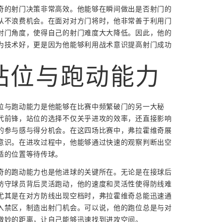
奇的射门决策非常高效。他能够在瞬间做出是否射门的
从不浪费机会。在面对对方门将时，他非常善于利用门
射门角度，使得自己的射门难度大大降低。因此，他的
为技术好，更是因为他能够利用战术意识提高射门成功
站位与跑动能力
位与跑动能力是他能够在比赛中频繁破门的另一大秘
代前锋，站位的选择不仅关乎进攻的效率，还直接影响
的参与感与得分机会。在这四场比赛中，弗拉霍维奇展
意识。在进攻过程中，他能够通过快速的观察判断出空
适的位置等待传球。
奇的跑动能力也是他进球的关键所在。无论是在接球后
防守球员背后灵活跑动，他的速度和灵活性使得防线难
尤其是在对方防线出现空档时，弗拉霍维奇总能迅速通
入禁区，制造出射门机会。可以说，他的跑位总是与对
微妙的距离，让自己能够迅速找到进攻空间。