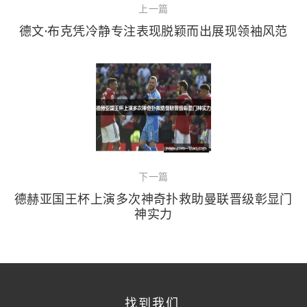
上一篇
德文·布克凭冷静专注表现脱颖而出展现领袖风范
下一篇
德赫亚国王杯上演多次神奇扑救助曼联晋级彰显门
神实力
找到我们