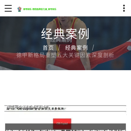
经典案例
首页
经典案例
德甲新格局重塑五大关键因素深度剖析