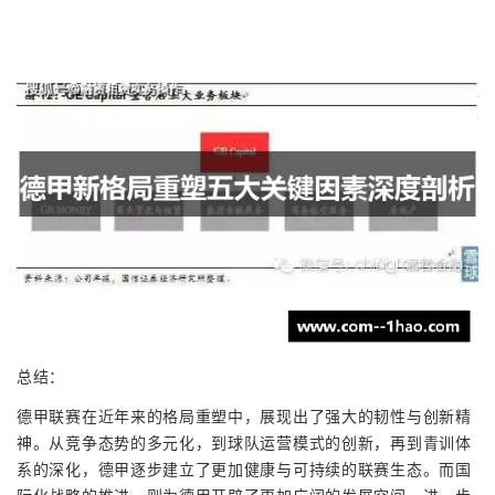
总结：
德甲联赛在近年来的格局重塑中，展现出了强大的韧性与创新精
神。从竞争态势的多元化，到球队运营模式的创新，再到青训体
系的深化，德甲逐步建立了更加健康与可持续的联赛生态。而国