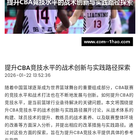
提升CBA竞技水平的战术创新与实践路径探索
2026-01-22 13:52:36
随着中国篮球逐渐成为世界篮球舞台的重要组成部分，CBA联赛
的竞技水平和战术打法也在不断地发展与创新。如何提升CBA的
竞技水平，是当前篮球行业亟待解决的关键问题。本文将围绕提
升CBA竞技水平的战术创新与实践路径展开讨论，从战术体系的
构建、球员技术的提升、教练员的战术素养、以及联赛整体环境
的改善等方面深入分析，并提出相应的改革措施与实践路径。通
过对这些方面的探索，旨在为提升CBA竞技水平提供具体的参考
与指导。