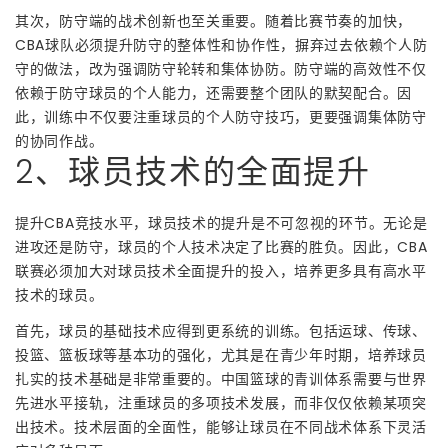
其次，防守端的战术创新也至关重要。随着比赛节奏的加快，
CBA球队必须提升防守的整体性和协作性，摒弃过去依赖个人防
守的做法，改为强调防守轮转和集体协防。防守端的高效性不仅
依赖于防守球员的个人能力，还需要整个团队的默契配合。因
此，训练中不仅要注重球员的个人防守技巧，更要强调集体防守
的协同作战。
2、球员技术的全面提升
提升CBA竞技水平，球员技术的提升是不可忽视的环节。无论是
进攻还是防守，球员的个人技术决定了比赛的胜负。因此，CBA
联赛必须加大对球员技术全面提升的投入，培养更多具有高水平
技术的球员。
首先，球员的基础技术应得到更系统的训练。包括运球、传球、
投篮、篮板球等基本功的强化，尤其是在青少年时期，培养球员
扎实的技术基础是非常重要的。中国篮球的青训体系需要与世界
先进水平接轨，注重球员的多项技术发展，而非仅仅依赖某项突
出技术。技术层面的全面性，能够让球员在不同战术体系下灵活