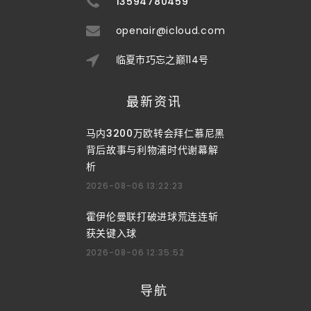
13594780459
openair@icloud.com
临夏市巧忘之巅114号
最新资讯
马内3200万欧转会拜仁慕尼黑
背后故事与利物浦时代谢幕解
析
2026-08-06 13:22:23
霍伊伦曼联打破进球荒连连斩
获关键入球
2026-08-06 12:35:52
导航