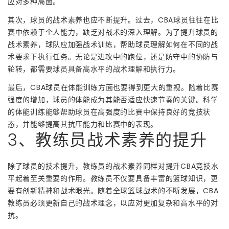
应对多种局面。
其次，球员的战术素养也应不断提升。过去，CBA球员往往在比
赛中依赖于个人能力，缺乏对战术的深入理解。为了提升球员的
战术素养，球队应加强战术训练，帮助球员理解如何在不同的战
术要求下执行任务。无论是进攻中的跑位，还是防守中的协防与
轮转，都需要球员具备高水平的战术理解和执行力。
最后，CBA球员在体能训练方面也要得到更大的重视。随着比赛
强度的增加，球员的体能成为其能否适应快速节奏的关键。科学
的体能训练能够帮助球员在高强度的比赛中保持良好的竞技状
态，并能够提高其抗压能力和比赛中的表现。
3、教练员战术素养的提升
除了球员的技术提升，教练员的战术素养同样对提升CBA竞技水
平起着至关重要的作用。教练员不仅要具备丰富的篮球知识，更
要有创新精神和战术眼光。随着全球篮球战术的不断发展，CBA
教练员必须更新自己的战术理念，以应对更加复杂和高水平的对
抗。