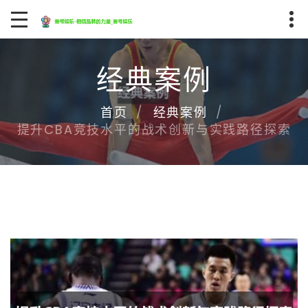
经典案例
首页
经典案例
提升CBA竞技水平的战术创新与实践路径探索