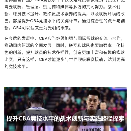
需要联赛、管理层、赞助商和媒体等多方的共同努力。战术创
新、球员技术提升、教练员战术素养的提高，以及联赛环境的改
善，都是提升CBA竞技水平的关键环节。通过综合性的改革与创
新，CBA可以迎来更为光明的未来。
在今后的发展中，CBA应当继续加强与国际篮球的交流与合作，
推动国内篮球的全面发展。同时，联赛和球队也要加强本土化特
色的创新，提升球员的技术多样性，创造更加丰富和有趣的篮球
比赛。只有这样，CBA才能逐步与世界顶级联赛接轨，达到更高
的竞技水平。